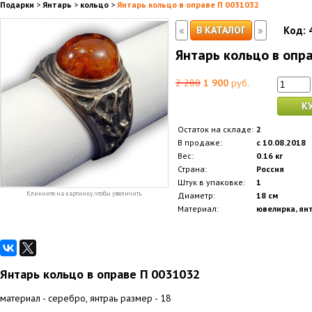
Подарки
>
Янтарь
>
кольцо
>
Янтарь кольцо в оправе П 0031032
«
»
В КАТАЛОГ
Код:
Янтарь кольцо в опр
2 280
1 900
руб.
К
Остаток на складе:
2
В продаже:
с 10.08.2018
Вес:
0.16 кг
Страна:
Россия
Штук в упаковке:
1
Кликните на картинку, чтобы увеличить
Диаметр:
18 см
Материал:
ювелирка, ян
Янтарь кольцо в оправе П 0031032
материал - серебро, янтраь размер - 18