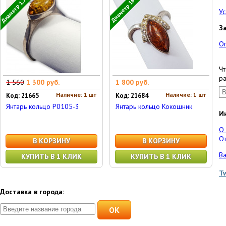
Диаметр 1,7 см
Диаметр 16 см
Ус
З
О
Чт
ра
1 560
1 300 руб.
1 800 руб.
Наличие: 1 шт
Наличие: 1 шт
Код: 21665
Код: 21684
Янтарь кольцо Р0105-3
Янтарь кольцо Кокошник
И
О
От
В КОРЗИНУ
В КОРЗИНУ
Ва
КУПИТЬ В 1 КЛИК
КУПИТЬ В 1 КЛИК
T
Доставка в города:
OK