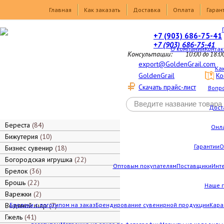
Товары
Главная
Как заказать
Доставка
Оплата
Гаран
+7 (903) 686-75-41
+7 (903) 686-75-41
О компании
Контак
Консультации:
10:00 до 18:0
export@GoldenGrail.com
Как
GoldenGrail
Ко
Скачать прайс-лист
Вопро
Дост
Береста
84
Онл
Бижутерия
10
Гарантии
О
Бизнес сувенир
18
Богородская игрушка
22
Оптовым покупателям
Поставщики
Инт
Брелок
36
Брошь
22
Наше 
Варежки
2
Водяной шар
Брелоки с логотипом на заказ
7
Брендирование сувенирной продукции
Кара
Гжель
41