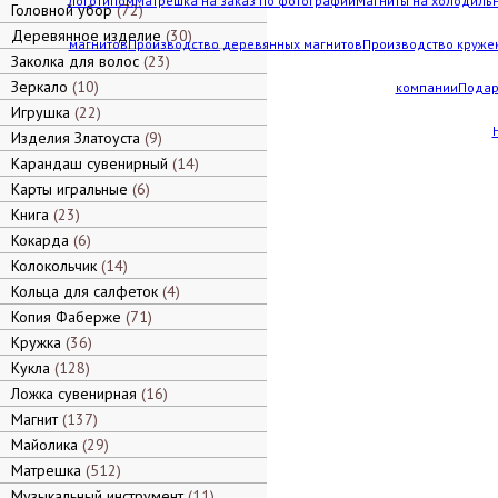
логотипом
Матрешка на заказ по фотографии
Магниты на холодильн
Головной убор
72
Деревянное изделие
30
магнитов
Производство деревянных магнитов
Производство кружек
Заколка для волос
23
Зеркало
10
компании
Подар
Игрушка
22
Изделия Златоуста
9
Карандаш сувенирный
14
Карты игральные
6
Книга
23
Кокарда
6
Колокольчик
14
Кольца для салфеток
4
Копия Фаберже
71
Кружка
36
Кукла
128
Ложка сувенирная
16
Магнит
137
Майолика
29
Матрешка
512
Музыкальный инструмент
11