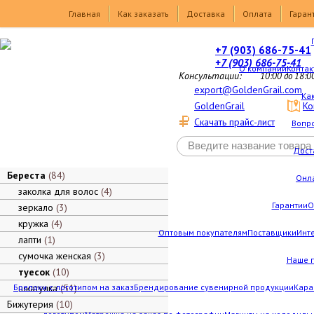
Товары
Главная
Как заказать
Доставка
Оплата
Гаран
+7 (903) 686-75-41
+7 (903) 686-75-41
О компании
Контак
Консультации:
10:00 до 18:0
export@GoldenGrail.com
Как
GoldenGrail
Ко
Скачать прайс-лист
Вопро
Дост
Береста
84
Онл
заколка для волос
4
Гарантии
О
зеркало
3
кружка
4
Оптовым покупателям
Поставщики
Инт
лапти
1
сумочка женская
3
Наше 
туесок
10
Брелоки с логотипом на заказ
шкатулка
51
Брендирование сувенирной продукции
Кара
Бижутерия
10