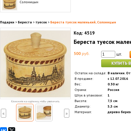
Солоницын
Подарки
>
Береста
>
туесок
>
Береста туесок маленький, Солоницын
Код:
4519
Береста туесок мале
500
руб.
шт.
КУПИТЬ В
Остаток на складе:
В наличии. От
В продаже:
с 12.07.2016
Вес:
0.30 кг
Страна:
Россия
Штук в упаковке:
1
Высота:
7,5 см
Кликните на картинку, чтобы увеличить
Диаметр:
5,5 см
Материал:
дерево береза
«
»