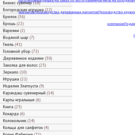
логотипом
Матрешка на заказ по фотографии
Магниты на холодильн
Бизнес сувенир
18
Богородская игрушка
22
магнитов
Производство деревянных магнитов
Производство кружек
Брелок
36
Брошь
22
компании
Подар
Варежки
2
Водяной шар
7
Гжель
41
Головной убор
72
Деревянное изделие
30
Заколка для волос
23
Зеркало
10
Игрушка
22
Изделия Златоуста
9
Карандаш сувенирный
14
Карты игральные
6
Книга
23
Кокарда
6
Колокольчик
14
Кольца для салфеток
4
Копия Фаберже
71