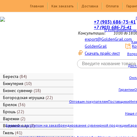
Товары
Главная
Как заказать
Доставка
Оплата
Гаран
+7 (903) 686-75-41
+7 (903) 686-75-41
О компании
Контак
Консультации:
10:00 до 18:0
export@GoldenGrail.com
Как
GoldenGrail
Ко
Скачать прайс-лист
Вопро
Дост
Береста
84
Онл
Бижутерия
10
Гарантии
О
Бизнес сувенир
18
Богородская игрушка
22
Оптовым покупателям
Поставщики
Инт
Брелок
36
Брошь
22
Наше 
Варежки
2
Водяной шар
Брелоки с логотипом на заказ
7
Брендирование сувенирной продукции
Кара
Гжель
41