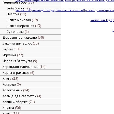
логотипом
Матрешка на заказ по фотографии
Магниты на холодильн
Головной убор
72
Бейсболка
27
магнитов
Производство деревянных магнитов
Производство кружек
Пилотка
11
шапка меховая
19
компании
Подар
шапка шерстяная
13
буденовка
1
Деревянное изделие
30
Заколка для волос
23
Зеркало
10
Игрушка
22
Изделия Златоуста
9
Карандаш сувенирный
14
Карты игральные
6
Книга
23
Кокарда
6
Колокольчик
14
Кольца для салфеток
4
Копия Фаберже
71
Кружка
36
Кукла
128