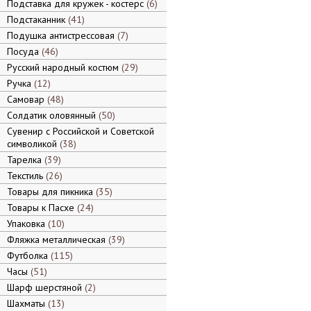
Подставка для кружек - костерс
6
Подстаканник
41
Подушка антистрессовая
7
Посуда
46
Русский народный костюм
29
Ручка
12
Самовар
48
Солдатик оловянный
50
Сувенир с Российской и Советской
символикой
38
Тарелка
39
Текстиль
26
Товары для пикника
35
Товары к Пасхе
24
Упаковка
10
Фляжка металлическая
39
Футболка
115
Часы
51
Шарф шерстяной
2
Шахматы
13