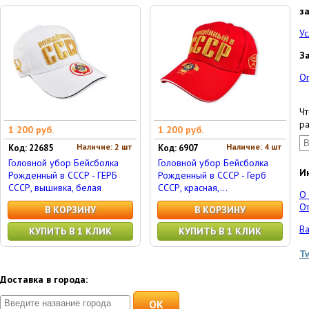
з
Ус
З
О
Чт
ра
1 200 руб.
1 200 руб.
Наличие: 2 шт
Наличие: 4 шт
Код: 22685
Код: 6907
Головной убор Бейсболка
Головной убор Бейсболка
И
Рожденный в СССР - ГЕРБ
Рожденный в СССР - Герб
СССР, вышивка, белая
СССР, красная,...
О
От
В КОРЗИНУ
В КОРЗИНУ
Ва
КУПИТЬ В 1 КЛИК
КУПИТЬ В 1 КЛИК
T
Доставка в города:
OK