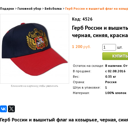
Подарки
>
Головной убор
>
Бейсболка
>
Герб России и вышитый флаг на козырь
Код:
4526
Герб России и вышит
черная, синяя, красна
1 200
руб.
шт.
КУПИТЬ
Остаток на складе:
В наличии. От
В продаже:
с 02.08.2016
Вес:
0.35 кг
Страна:
Россия
Кликните на картинку, чтобы увеличить
Штук в упаковке:
1
Материал:
100% хлопок
Герб России и вышитый флаг на козырьке, черная, синя