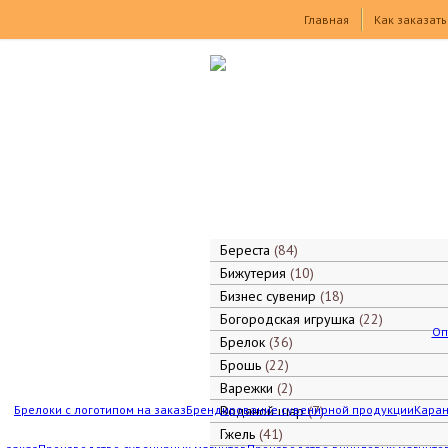
Товары
Главная
Как заказать
Береста
84
Бижутерия
10
Бизнес сувенир
18
Богородская игрушка
22
Оп
Брелок
36
Брошь
22
Варежки
2
Брелоки с логотипом на заказ
Брендирование сувенирной продукции
Водяной шар
7
Каран
Гжель
41