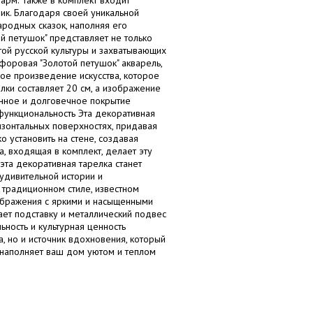
арм. Также в комплект входит
ик. Благодаря своей уникальной
ародных сказок, наполняя его
 петушок" представляет не только
той русской культуры и захватывающих
форовая "Золотой петушок" акварель,
ое произведение искусства, которое
ки составляет 20 см, а изображение
енное и долговечное покрытие
 функциональность Эта декоративная
ризонтальных поверхностях, придавая
 установить на стене, создавая
 входящая в комплект, делает эту
эта декоративная тарелка станет
удивительной истории и
традиционном стиле, известном
бражения с яркими и насыщенными
ает подставку и металлический подвес
ность и культурная ценность
 но и источник вдохновения, который
а наполняет ваш дом уютом и теплом