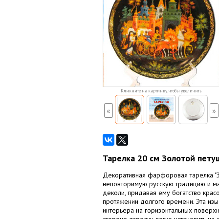
Кликните на картинку, чтобы увеличить
«
»
Тарелка 20 см Золотой пету
Декоративная фарфоровая тарелка "З
неповторимую русскую традицию и ма
деколи, придавая ему богатство красо
протяжении долгого времени. Эта изыс
интерьера на горизонтальных поверх