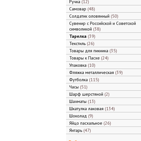
Ручка
12
Самовар
48
Солдатик оловянный
50
Сувенир с Российской и Советской
символикой
38
Тарелка
39
Текстиль
26
Товары для пикника
35
Товары к Пасхе
24
Упаковка
10
Фляжка металлическая
39
Футболка
115
Часы
51
Шарф шерстяной
2
Шахматы
13
Шкатулка лаковая
134
Шоколад
9
Яйцо пасхальное
26
Янтарь
47