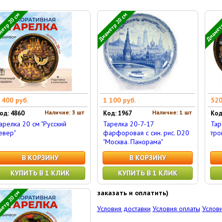
етр 20 см
Диаметр 20 см
Диаметр
 400 руб.
1 100 руб.
520
Наличие: 3 шт
Наличие: 1 шт
од: 4860
Код: 1967
Код
арелка 20 см "Русский
Тарелка 20-7-17
Тар
евер"
фарфоровая с син. рис. D20
тро
"Москва. Панорама"
В КОРЗИНУ
В КОРЗИНУ
КУПИТЬ В 1 КЛИК
КУПИТЬ В 1 КЛИК
заказать и оплатить)
етр 20 см
Условия доставки
Условия оплаты
Услови