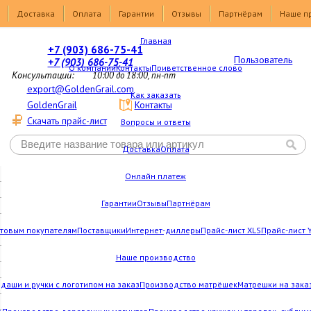
Доставка
Оплата
Гарантии
Отзывы
Партнёрам
Наше п
Главная
+7 (903) 686-75-41
Пользователь
+7 (903) 686-75-41
О компании
Контакты
Приветственное слово
Консультации:
10:00 до 18:00, пн-пт
export@GoldenGrail.com
Как заказать
GoldenGrail
Контакты
Скачать прайс-лист
Вопросы и ответы
Доставка
Оплата
Онлайн платеж
Гарантии
Отзывы
Партнёрам
товым покупателям
Поставщики
Интернет-диллеры
Прайс-лист XLS
Прайс-лист 
Наше производство
даши и ручки с логотипом на заказ
Производство матрёшек
Матрешки на зака