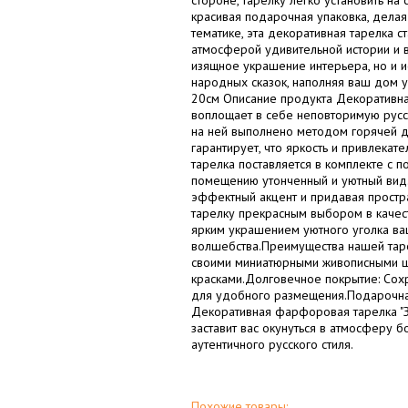
стороне, тарелку легко установить н
красивая подарочная упаковка, делая
тематике, эта декоративная тарелка 
атмосферой удивительной истории и в
изящное украшение интерьера, но и и
народных сказок, наполняя ваш дом у
20см Описание продукта Декоративна
воплощает в себе неповторимую русск
на ней выполнено методом горячей д
гарантирует, что яркость и привлекат
тарелка поставляется в комплекте с п
помещению утонченный и уютный вид. 
эффектный акцент и придавая простр
тарелку прекрасным выбором в качест
ярким украшением уютного уголка ваш
волшебства.Преимущества нашей таре
своими миниатюрными живописными ш
красками.Долговечное покрытие: Сохр
для удобного размещения.Подарочная
Декоративная фарфоровая тарелка "Зо
заставит вас окунуться в атмосферу 
аутентичного русского стиля.
Похожие товары: