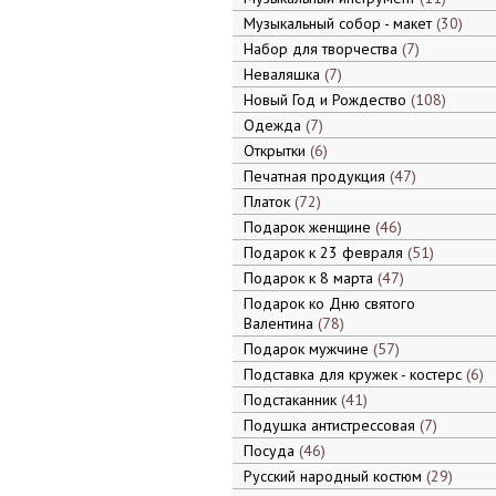
Музыкальный собор - макет
30
Набор для творчества
7
Неваляшка
7
Новый Год и Рождество
108
Одежда
7
Открытки
6
Печатная продукция
47
Платок
72
Подарок женщине
46
Подарок к 23 февраля
51
Подарок к 8 марта
47
Подарок ко Дню святого
Валентина
78
Подарок мужчине
57
Подставка для кружек - костерс
6
Подстаканник
41
Подушка антистрессовая
7
Посуда
46
Русский народный костюм
29