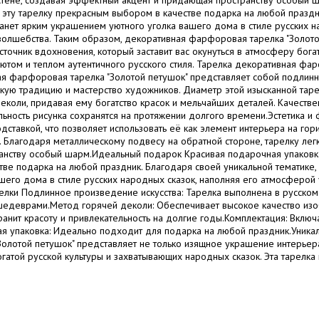
а стене, создавая эффектный акцент и придающая пространству особый ш
 эту тарелку прекрасным выбором в качестве подарка на любой праздн
станет ярким украшением уютного уголка вашего дома в стиле русских н
олшебства. Таким образом, декоративная фарфоровая тарелка "Золотой
сточник вдохновения, который заставит вас окунуться в атмосферу бога
ютом и теплом аутентичного русского стиля. Тарелка декоративная фар
я фарфоровая тарелка "Золотой петушок" представляет собой подлинн
ую традицию и мастерство художников. Диаметр этой изысканной тарел
еколи, придавая ему богатство красок и мельчайших деталей. Качеств
ельность рисунка сохранятся на протяжении долгого времени.Эстетика и
одставкой, что позволяет использовать её как элемент интерьера на го
Благодаря металлическому подвесу на обратной стороне, тарелку легко
анству особый шарм.Идеальный подарок Красивая подарочная упаковка,
ве подарка на любой праздник. Благодаря своей уникальной тематике, 
его дома в стиле русских народных сказок, наполняя его атмосферой 
лки Подлинное произведение искусства: Тарелка выполнена в русском 
едеврами.Метод горячей деколи: Обеспечивает высокое качество изо
анит красоту и привлекательность на долгие годы.Комплектация: Включ
 упаковка: Идеально подходит для подарка на любой праздник.Уникаль
лотой петушок" представляет не только изящное украшение интерьера,
богатой русской культуры и захватывающих народных сказок. Эта тарелк