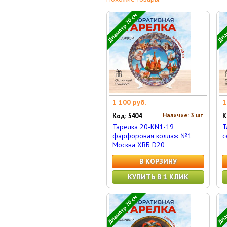
Диаметр 20 см
Диам
1 100 руб.
1
Наличие: 3 шт
Код: 5404
К
Тарелка 20-KN1-19
Т
фарфоровая коллаж №1
с
Москва ХВБ D20
В КОРЗИНУ
КУПИТЬ В 1 КЛИК
Диаметр 20 см
Диам