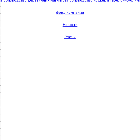
в
Производство деревянных магнитов
Производство кружек и тарелок- сублим
фонд компании
Новости
Статьи