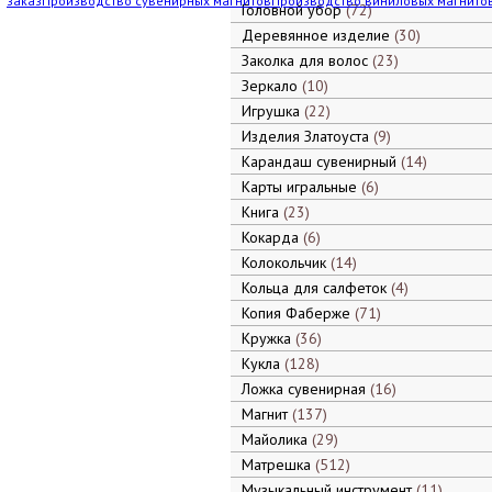
заказ
Производство сувенирных магнитов
Производство виниловых магнито
Головной убор
72
Деревянное изделие
30
Заколка для волос
23
Зеркало
10
Игрушка
22
Изделия Златоуста
9
Карандаш сувенирный
14
Карты игральные
6
Книга
23
Кокарда
6
Колокольчик
14
Кольца для салфеток
4
Копия Фаберже
71
Кружка
36
Кукла
128
Ложка сувенирная
16
Магнит
137
Майолика
29
Матрешка
512
Музыкальный инструмент
11