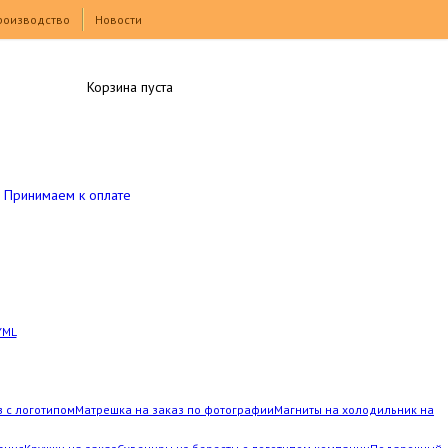
роизводство
Новости
Корзина пуста
Принимаем к оплате
YML
з с логотипом
Матрешка на заказ по фотографии
Магниты на холодильник на