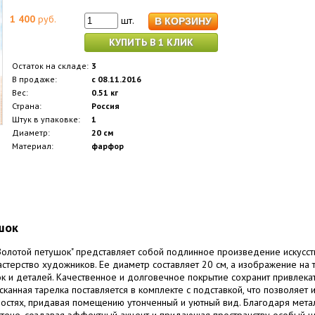
1 400
руб.
шт.
КУПИТЬ В 1 КЛИК
Остаток на складе:
3
В продаже:
с 08.11.2016
Вес:
0.51 кг
Страна:
Россия
Штук в упаковке:
1
Диаметр:
20 см
Материал:
фарфор
шок
олотой петушок" представляет собой подлинное произведение искусств
стерство художников. Ее диаметр составляет 20 см, а изображение на
к и деталей. Качественное и долговечное покрытие сохранит привлекат
канная тарелка поставляется в комплекте с подставкой, что позволяет 
ностях, придавая помещению утонченный и уютный вид. Благодаря мета