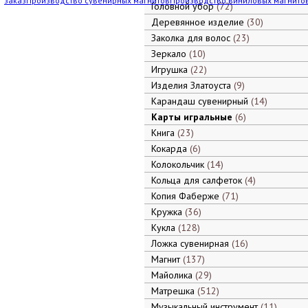
заказ
Производство сувенирных магнитов
Производство виниловых магнито
Головной убор
72
Деревянное изделие
30
Заколка для волос
23
Зеркало
10
Игрушка
22
Изделия Златоуста
9
Карандаш сувенирный
14
Карты игральные
6
Книга
23
Кокарда
6
Колокольчик
14
Кольца для салфеток
4
Копия Фаберже
71
Кружка
36
Кукла
128
Ложка сувенирная
16
Магнит
137
Майолика
29
Матрешка
512
Музыкальный инструмент
11