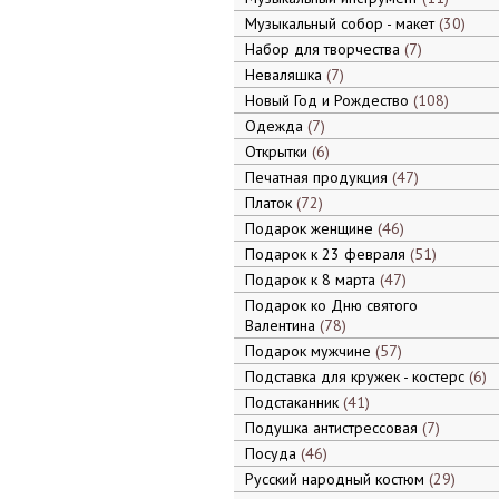
Музыкальный собор - макет
30
Набор для творчества
7
Неваляшка
7
Новый Год и Рождество
108
Одежда
7
Открытки
6
Печатная продукция
47
Платок
72
Подарок женщине
46
Подарок к 23 февраля
51
Подарок к 8 марта
47
Подарок ко Дню святого
Валентина
78
Подарок мужчине
57
Подставка для кружек - костерс
6
Подстаканник
41
Подушка антистрессовая
7
Посуда
46
Русский народный костюм
29