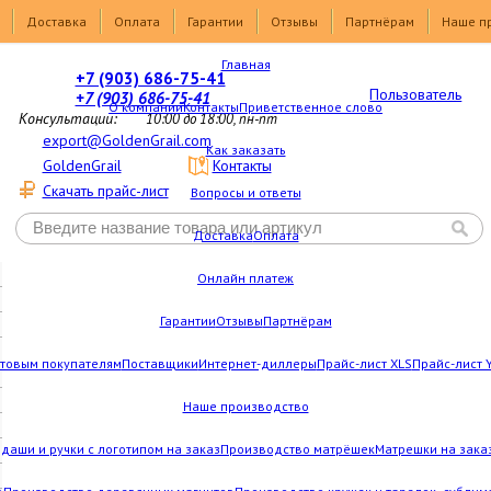
Доставка
Оплата
Гарантии
Отзывы
Партнёрам
Наше п
Главная
+7 (903) 686-75-41
Пользователь
+7 (903) 686-75-41
О компании
Контакты
Приветственное слово
Консультации:
10:00 до 18:00, пн-пт
export@GoldenGrail.com
Как заказать
GoldenGrail
Контакты
Скачать прайс-лист
Вопросы и ответы
Доставка
Оплата
Онлайн платеж
Гарантии
Отзывы
Партнёрам
товым покупателям
Поставщики
Интернет-диллеры
Прайс-лист XLS
Прайс-лист 
Наше производство
даши и ручки с логотипом на заказ
Производство матрёшек
Матрешки на зака