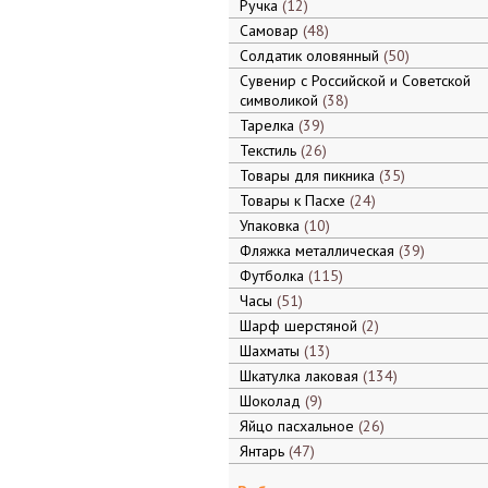
Ручка
12
Самовар
48
Солдатик оловянный
50
Сувенир с Российской и Советской
символикой
38
Тарелка
39
Текстиль
26
Товары для пикника
35
Товары к Пасхе
24
Упаковка
10
Фляжка металлическая
39
Футболка
115
Часы
51
Шарф шерстяной
2
Шахматы
13
Шкатулка лаковая
134
Шоколад
9
Яйцо пасхальное
26
Янтарь
47