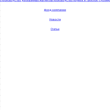
в
Производство деревянных магнитов
Производство кружек и тарелок- сублим
фонд компании
Новости
Статьи