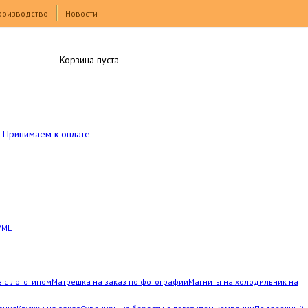
роизводство
Новости
Корзина пуста
Принимаем к оплате
YML
з с логотипом
Матрешка на заказ по фотографии
Магниты на холодильник на