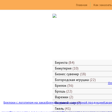
Товары
Главная
Как заказать
Береста
84
Бижутерия
10
Бизнес сувенир
18
Богородская игрушка
22
Оп
Брелок
36
Брошь
22
Варежки
2
Брелоки с логотипом на заказ
Брендирование сувенирной продукции
Водяной шар
7
Каран
Гжель
41