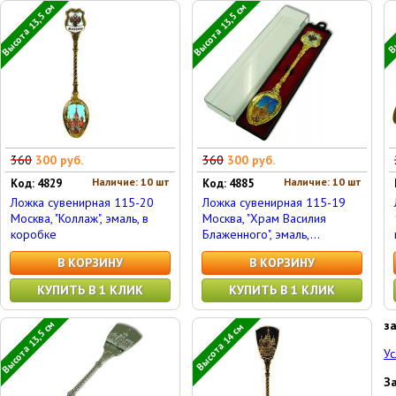
Высота 13,5 см
Высота 13,5 см
Вы
360
300 руб.
360
300 руб.
Наличие: 10 шт
Наличие: 10 шт
Код: 4829
Код: 4885
Ложка сувенирная 115-20
Ложка сувенирная 115-19
Москва, "Коллаж", эмаль, в
Москва, "Храм Василия
коробке
Блаженного", эмаль,...
В КОРЗИНУ
В КОРЗИНУ
КУПИТЬ В 1 КЛИК
КУПИТЬ В 1 КЛИК
з
Высота 13,5 см
Высота 14 см
Ус
З