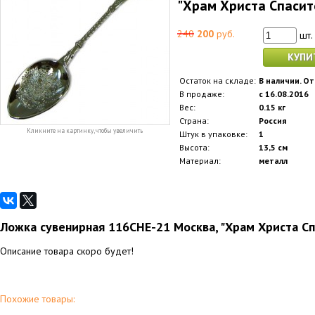
"Храм Христа Спасите
240
200
руб.
шт.
КУПИ
Остаток на складе:
В наличии. От
В продаже:
с 16.08.2016
Вес:
0.15 кг
Страна:
Россия
Кликните на картинку, чтобы увеличить
Штук в упаковке:
1
Высота:
13,5 см
Материал:
металл
Ложка сувенирная 116CHE-21 Москва, "Храм Христа Спа
Описание товара скоро будет!
Похожие товары: