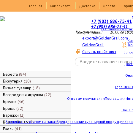
Товары
Главная
Как заказать
Доставка
Оплата
Гаран
+7 (903) 686-75-41
+7 (903) 686-75-41
О компании
Контак
Консультации:
10:00 до 18:0
export@GoldenGrail.com
Как
GoldenGrail
Ко
Скачать прайс-лист
Вопро
Дост
Береста
84
Онл
Бижутерия
10
Гарантии
О
Бизнес сувенир
18
Богородская игрушка
22
Оптовым покупателям
Поставщики
Инт
Брелок
36
Брошь
22
Наше 
Варежки
2
Водяной шар
Брелоки с логотипом на заказ
7
Брендирование сувенирной продукции
Кара
Гжель
41