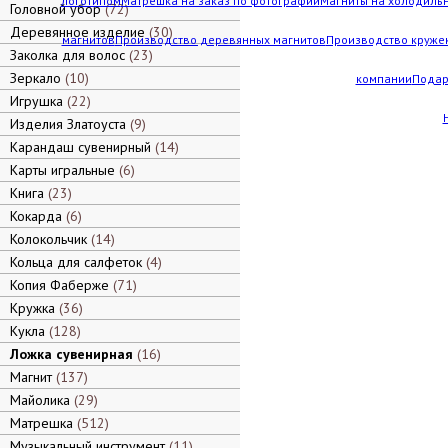
логотипом
Матрешка на заказ по фотографии
Магниты на холодильн
Головной убор
72
Деревянное изделие
30
магнитов
Производство деревянных магнитов
Производство кружек
Заколка для волос
23
Зеркало
10
компании
Подар
Игрушка
22
Изделия Златоуста
9
Карандаш сувенирный
14
Карты игральные
6
Книга
23
Кокарда
6
Колокольчик
14
Кольца для салфеток
4
Копия Фаберже
71
Кружка
36
Кукла
128
Ложка сувенирная
16
Магнит
137
Майолика
29
Матрешка
512
Музыкальный инструмент
11