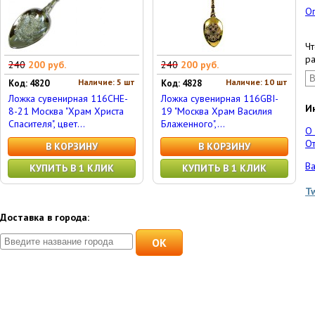
О
Чт
ра
240
200 руб.
240
200 руб.
Наличие: 5 шт
Наличие: 10 шт
Код: 4820
Код: 4828
Ложка сувенирная 116CHE-
Ложка сувенирная 116GBI-
И
8-21 Москва "Храм Христа
19 "Москва Храм Василия
Спасителя", цвет...
Блаженного",...
О
От
В КОРЗИНУ
В КОРЗИНУ
Ва
КУПИТЬ В 1 КЛИК
КУПИТЬ В 1 КЛИК
T
Доставка в города:
OK