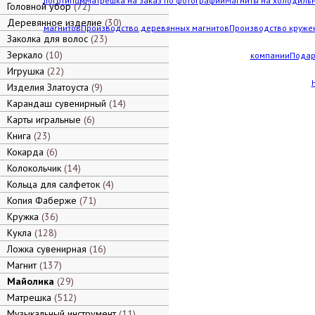
логотипом
Матрешка на заказ по фотографии
Магниты на холодильн
Головной убор
72
Деревянное изделие
30
магнитов
Производство деревянных магнитов
Производство кружек
Заколка для волос
23
Зеркало
10
компании
Подар
Игрушка
22
Изделия Златоуста
9
Карандаш сувенирный
14
Карты игральные
6
Книга
23
Кокарда
6
Колокольчик
14
Кольца для салфеток
4
Копия Фаберже
71
Кружка
36
Кукла
128
Ложка сувенирная
16
Магнит
137
Майолика
29
Матрешка
512
Музыкальный инструмент
11