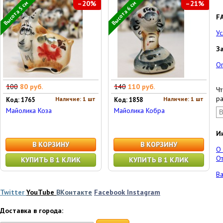
–20%
–21%
Высота 5 см
Высота 6 см
F
Ус
З
О
100
80 руб.
140
110 руб.
Чт
ра
Наличие: 1 шт
Наличие: 1 шт
Код: 1765
Код: 1858
Майолика Коза
Майолика Кобра
И
В КОРЗИНУ
В КОРЗИНУ
О
От
КУПИТЬ В 1 КЛИК
КУПИТЬ В 1 КЛИК
Ва
Twitter
YouTube
ВКонтакте
Facebook
Instagram
Доставка в города: