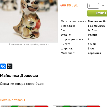
100
80
руб.
шт.
КУПИТ
Остаток на складе:
В наличии. От
В продаже:
с 16.08.2016
Вес:
0.15 кг
Страна:
Россия
Штук в упаковке:
1
Высота:
5,5 см
Кликните на картинку, чтобы увеличить
Ширина:
3 см
Материал:
керамика
Майолика Дракоша
Описание товара скоро будет!
Похожие товары: