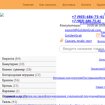
Товары
Главная
Как заказать
Доставка
Оплата
Гаран
+7 (903) 686-75-41
+7 (903) 686-75-41
О компании
Контак
Консультации:
10:00 до 18:0
export@GoldenGrail.com
Как
GoldenGrail
Ко
Скачать прайс-лист
Вопро
Дост
Береста
84
Онл
Бижутерия
10
Гарантии
О
Бизнес сувенир
18
Богородская игрушка
22
Оптовым покупателям
Поставщики
Инт
Брелок
36
Брошь
22
Наше 
Варежки
2
Водяной шар
Брелоки с логотипом на заказ
7
Брендирование сувенирной продукции
Кара
Гжель
41