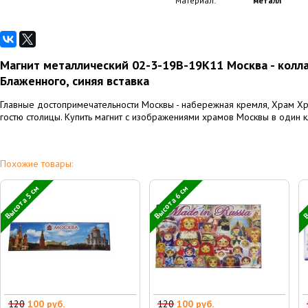
Материал:
металл
Магнит металлический 02-3-19B-19K11 Москва - колл
Блаженного, синяя вставка
Главные достопримечательности Москвы - набережная кремля, Храм Хри
гостю столицы. Купить магнит с изображениями храмов Москвы в один 
Похожие товары:
Высота 5 см
Высота 6 см
В
120
100 руб.
120
100 руб.