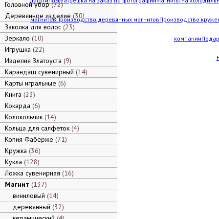
логотипом
Матрешка на заказ по фотографии
Магниты на холодильн
Головной убор
72
Деревянное изделие
30
магнитов
Производство деревянных магнитов
Производство кружек
Заколка для волос
23
Зеркало
10
компании
Подар
Игрушка
22
Изделия Златоуста
9
Карандаш сувенирный
14
Карты игральные
6
Книга
23
Кокарда
6
Колокольчик
14
Кольца для салфеток
4
Копия Фаберже
71
Кружка
36
Кукла
128
Ложка сувенирная
16
Магнит
137
виниловый
14
деревянный
32
керамический
4