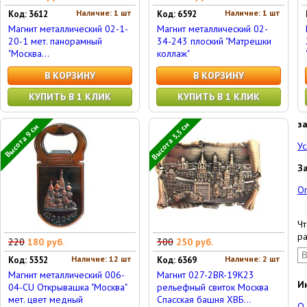
Наличие: 1 шт
Наличие: 1 шт
Код: 3612
Код: 6592
Магнит металлический 02-1-
Магнит металлический 02-
20-1 мет. панорамный
34-243 плоский "Матрешки
"Москва...
коллаж"
В КОРЗИНУ
В КОРЗИНУ
КУПИТЬ В 1 КЛИК
КУПИТЬ В 1 КЛИК
з
Высота 5,5 см
Высота 9 см
Ус
З
О
Чт
ра
220
180 руб.
300
250 руб.
Наличие: 12 шт
Наличие: 2 шт
Код: 5352
Код: 6369
Магнит металлический 006-
Магнит 027-2BR-19K23
И
04-CU Открывашка "Москва"
рельефный свиток Москва
мет. цвет медный
Спасская башня ХВБ...
О