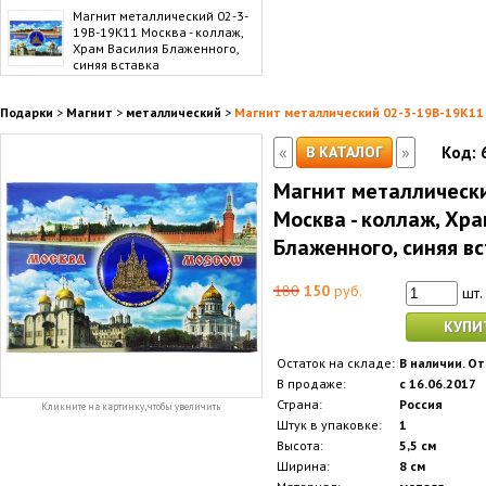
Магнит металлический 02-3-
19B-19K11 Москва - коллаж,
Храм Василия Блаженного,
синяя вставка
Подарки
>
Магнит
>
металлический
>
Магнит металлический 02-3-19B-19K11 М
«
»
В КАТАЛОГ
Код:
Магнит металлически
Москва - коллаж, Хр
Блаженного, синяя в
180
150
руб.
шт.
КУПИ
Остаток на складе:
В наличии. От
В продаже:
с 16.06.2017
Страна:
Россия
Кликните на картинку, чтобы увеличить
Штук в упаковке:
1
Высота:
5,5 см
Ширина:
8 см