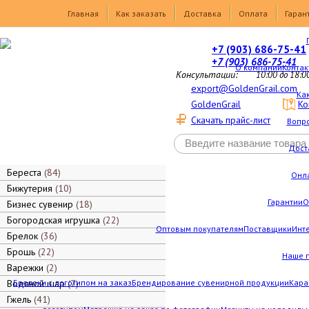
Товары
Главная
Как заказать
Доставка
Оплата
Гаран
+7 (903) 686-75-41
+7 (903) 686-75-41
О компании
Контак
Консультации:
10:00 до 18:0
export@GoldenGrail.com
Как
GoldenGrail
Ко
Скачать прайс-лист
Вопро
Дост
Береста
84
Онл
Бижутерия
10
Гарантии
О
Бизнес сувенир
18
Богородская игрушка
22
Оптовым покупателям
Поставщики
Инт
Брелок
36
Брошь
22
Наше 
Варежки
2
Водяной шар
Брелоки с логотипом на заказ
7
Брендирование сувенирной продукции
Кара
Гжель
41