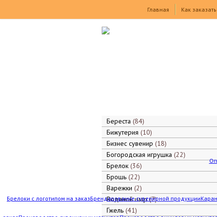
Товары
Главная
Как заказать
Береста
84
Бижутерия
10
Бизнес сувенир
18
Богородская игрушка
22
Оп
Брелок
36
Брошь
22
Варежки
2
Брелоки с логотипом на заказ
Брендирование сувенирной продукции
Водяной шар
7
Каран
Гжель
41