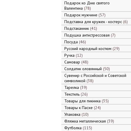
Подарок ко Дню святого
Валентина
78
Подарок мужчине
57
Подставка для кружек - костерс
6
Подстаканник
41
Подушка антистрессовая
7
Посуда
46
Русский народный костюм
29
Ручка
12
Самовар
48
Солдатик оловянный
50
Сувенир с Российской и Советской
символикой
38
Тарелка
39
Текстиль
26
Товары для пикника
35
Товары к Пасхе
24
Упаковка
10
Фляжка металлическая
39
Футболка
115