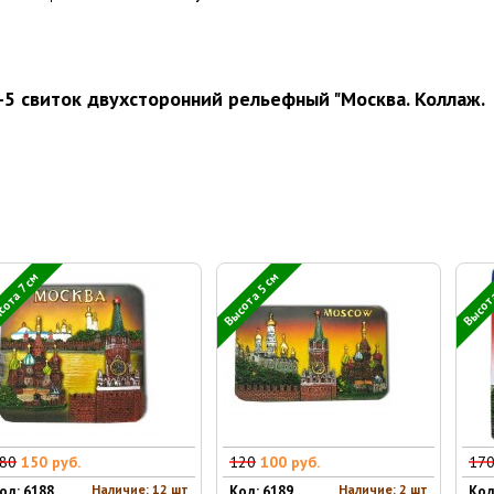
-5 свиток двухсторонний рельефный "Москва. Коллаж.
Высота 5 см
Высота
ота 7 см
80
150 руб.
120
100 руб.
17
Наличие: 12 шт
Наличие: 2 шт
од: 6188
Код: 6189
Код