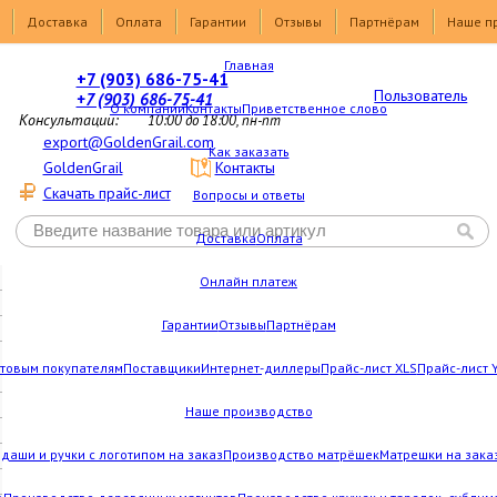
Доставка
Оплата
Гарантии
Отзывы
Партнёрам
Наше п
Главная
+7 (903) 686-75-41
Пользователь
+7 (903) 686-75-41
О компании
Контакты
Приветственное слово
Консультации:
10:00 до 18:00, пн-пт
export@GoldenGrail.com
Как заказать
GoldenGrail
Контакты
Скачать прайс-лист
Вопросы и ответы
Доставка
Оплата
Онлайн платеж
Гарантии
Отзывы
Партнёрам
товым покупателям
Поставщики
Интернет-диллеры
Прайс-лист XLS
Прайс-лист 
Наше производство
даши и ручки с логотипом на заказ
Производство матрёшек
Матрешки на зака