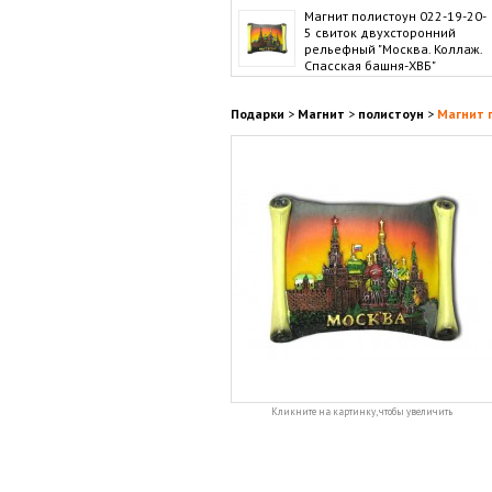
Магнит полистоун 022-19-20-
5 свиток двухсторонний
рельефный "Москва. Коллаж.
Спасская башня-ХВБ"
Подарки
>
Магнит
>
полистоун
>
Магнит 
Кликните на картинку, чтобы увеличить