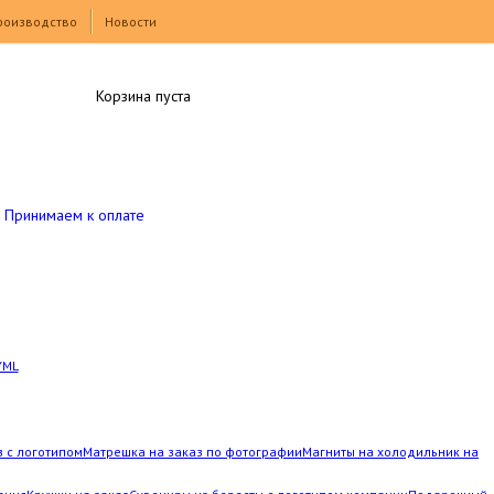
роизводство
Новости
Корзина пуста
Принимаем к оплате
YML
з с логотипом
Матрешка на заказ по фотографии
Магниты на холодильник на