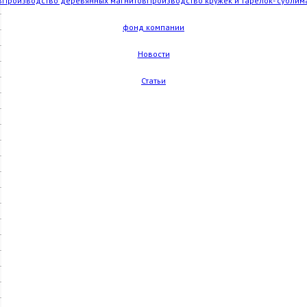
в
Производство деревянных магнитов
Производство кружек и тарелок- сублим
фонд компании
Новости
Статьи