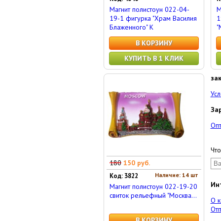
Магнит полистоун 022-04-
М
19-1 фигурка "Храм Василия
1
Блаженного" К
"
В КОРЗИНУ
КУПИТЬ В 1 КЛИК
за
Усл
За
Оп
Что
180
150 руб.
Наличие: 14 шт
Код: 3822
Ин
Магнит полистоун 022-19-20
свиток рельефный "Москва...
О 
Отп
В КОРЗИНУ