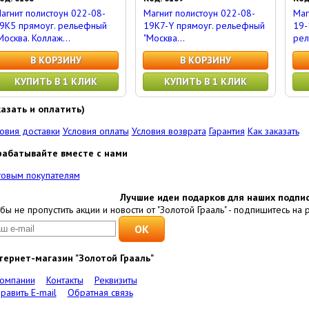
агнит полистоун 022-08-
Магнит полистоун 022-08-
Маг
9K5 прямоуг. рельефный
19K7-Y прямоуг. рельефный
19-
Москва. Коллаж...
"Москва...
рел
В КОРЗИНУ
В КОРЗИНУ
КУПИТЬ В 1 КЛИК
КУПИТЬ В 1 КЛИК
казать и оплатить)
овия доставки
Условия оплаты
Условия возврата
Гарантия
Как заказать
рабатывайте вместе с нами
товым покупателям
Лучшие идеи подарков для наших подпис
бы не пропустить акции и новости от "Золотой Грааль" - подпишитесь на 
тернет-магазин "Золотой Грааль"
компании
Контакты
Реквизиты
равить E-mail
Обратная связь