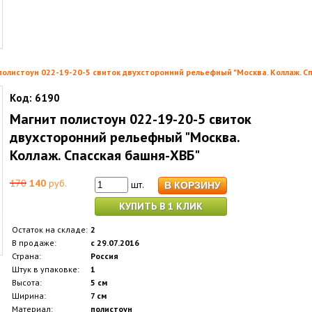
полистоун 022-19-20-5 свиток двухсторонний рельефный "Москва. Коллаж. С
Код:
6190
Магнит полистоун 022-19-20-5 свиток
двухсторонний рельефный "Москва.
Коллаж. Спасская башня-ХВБ"
170
140
руб.
шт.
КУПИТЬ В 1 КЛИК
Остаток на складе:
2
В продаже:
с 29.07.2016
Страна:
Россия
Штук в упаковке:
1
Высота:
5 см
Ширина:
7 см
Материал:
полистоун