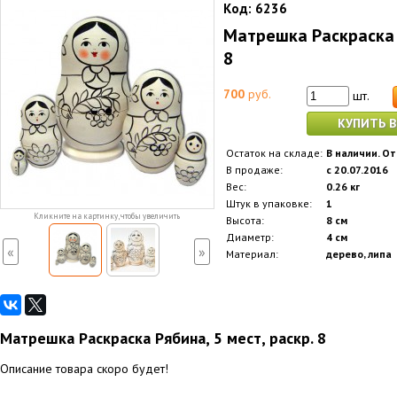
Код:
6236
Матрешка Раскраска Р
8
700
руб.
шт.
КУПИТЬ В
Остаток на складе:
В наличии. От
В продаже:
с 20.07.2016
Вес:
0.26 кг
Штук в упаковке:
1
Кликните на картинку, чтобы увеличить
Высота:
8 см
Диаметр:
4 см
«
»
Материал:
дерево, липа
Матрешка Раскраска Рябина, 5 мест, раскр. 8
Описание товара скоро будет!