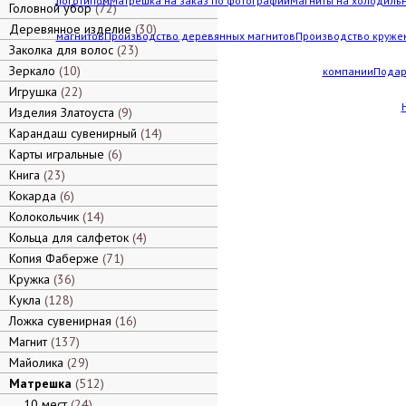
логотипом
Матрешка на заказ по фотографии
Магниты на холодильн
Головной убор
72
Деревянное изделие
30
магнитов
Производство деревянных магнитов
Производство кружек
Заколка для волос
23
Зеркало
10
компании
Подар
Игрушка
22
Изделия Златоуста
9
Карандаш сувенирный
14
Карты игральные
6
Книга
23
Кокарда
6
Колокольчик
14
Кольца для салфеток
4
Копия Фаберже
71
Кружка
36
Кукла
128
Ложка сувенирная
16
Магнит
137
Майолика
29
Матрешка
512
10 мест
24