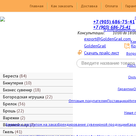
Товары
Главная
Как заказать
Доставка
Оплата
Гаран
+7 (903) 686-75-41
+7 (903) 686-75-41
О компании
Контак
Консультации:
10:00 до 18:0
export@GoldenGrail.com
Как
GoldenGrail
Ко
Скачать прайс-лист
Вопро
Дост
Береста
84
Онл
Бижутерия
10
Гарантии
О
Бизнес сувенир
18
Богородская игрушка
22
Оптовым покупателям
Поставщики
Инт
Брелок
36
Брошь
22
Наше 
Варежки
2
Водяной шар
Брелоки с логотипом на заказ
7
Брендирование сувенирной продукции
Кара
Гжель
41