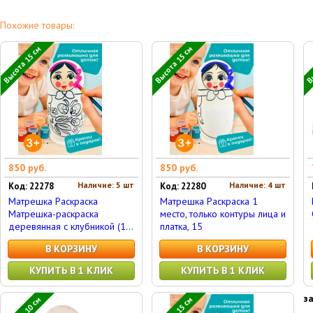
Похожие товары:
Высота 15 см
Высота 15 см
Вы
850 руб.
850 руб.
Наличие: 5 шт
Наличие: 4 шт
Код: 22278
Код: 22280
Матрешка Раскраска
Матрешка Раскраска 1
Матрешка-раскраска
место, только контуры лица и
деревянная с клубникой (1...
платка, 15
В КОРЗИНУ
В КОРЗИНУ
КУПИТЬ В 1 КЛИК
КУПИТЬ В 1 КЛИК
з