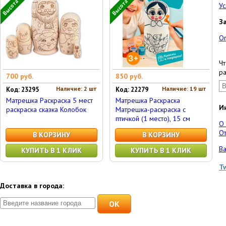
Высота 10 см
Высота 15 см
Ус
З
О
Чт
ра
700 руб.
850 руб.
Наличие: 2 шт
Наличие: 19 шт
Код: 23295
Код: 22279
Матрешка Раскраска 5 мест
Матрешка Раскраска
И
раскраска сказка Колобок
Матрешка-раскраска с
птичкой (1 место), 15 см
О
От
В КОРЗИНУ
В КОРЗИНУ
Ва
КУПИТЬ В 1 КЛИК
КУПИТЬ В 1 КЛИК
T
Доставка в города:
OK