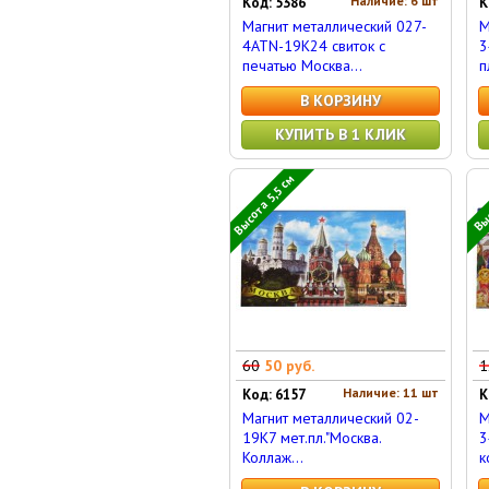
Наличие: 6 шт
Код: 5386
К
Магнит металлический 027-
М
4ATN-19K24 свиток с
3
печатью Москва...
п
В КОРЗИНУ
КУПИТЬ В 1 КЛИК
Высота 5,5 см
Выс
60
50 руб.
1
Наличие: 11 шт
Код: 6157
К
Магнит металлический 02-
М
19K7 мет.пл."Москва.
3
Коллаж...
к