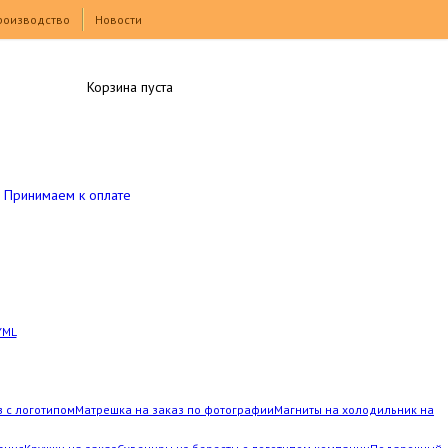
роизводство
Новости
Корзина пуста
Принимаем к оплате
YML
з с логотипом
Матрешка на заказ по фотографии
Магниты на холодильник на