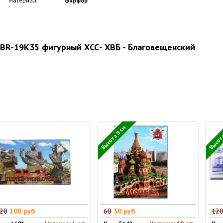
Материал:
фарфор
BR-19K35 фигурный ХСС- ХВБ - Благовещенский
Высота 8 см
Высота
20
100 руб.
60
50 руб.
12