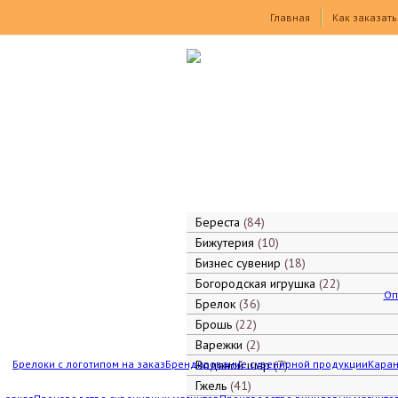
Товары
Главная
Как заказать
Береста
84
Бижутерия
10
Бизнес сувенир
18
Богородская игрушка
22
Оп
Брелок
36
Брошь
22
Варежки
2
Брелоки с логотипом на заказ
Брендирование сувенирной продукции
Водяной шар
7
Каран
Гжель
41