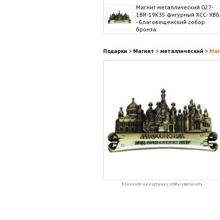
Магнит металлический 027-
1BR-19K35 фигурный ХСС- ХВБ
- Благовещенский собор
бронза
Подарки
>
Магнит
>
металлический
>
Маг
Кликните на картинку, чтобы увеличить