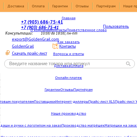
Доставка
Оплата
Гарантии
Отзывы
Партнёрам
Наше п
Главная
+7 (903) 686-75-41
Пользователь
+7 (903) 686-75-41
О компании
Контакты
Приветственное слово
Консультации:
10:00 до 18:00, пн-пт
export@GoldenGrail.com
Как заказать
GoldenGrail
Контакты
Скачать прайс-лист
Вопросы и ответы
Доставка
Оплата
Онлайн платеж
Гарантии
Отзывы
Партнёрам
товым покупателям
Поставщики
Интернет-диллеры
Прайс-лист XLS
Прайс-лист 
Наше производство
даши и ручки с логотипом на заказ
Производство матрёшек
Матрешки на зака