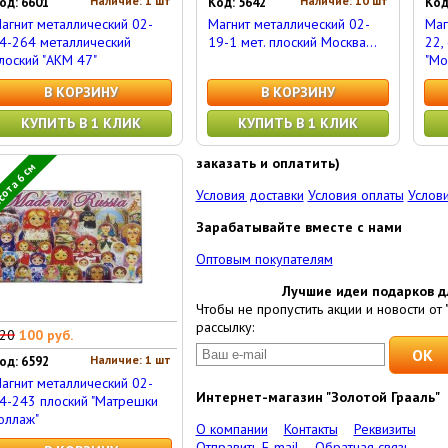
Наличие: 1 шт
Наличие: 10 шт
од: 6601
Код: 5642
Код
агнит металлический 02-
Магнит металлический 02-
Маг
4-264 металлический
19-1 мет. плоский Москва...
22,
лоский "АКМ 47"
"Мо
В КОРЗИНУ
В КОРЗИНУ
КУПИТЬ В 1 КЛИК
КУПИТЬ В 1 КЛИК
заказать и оплатить)
ота 6 см
Условия доставки
Условия оплаты
Услови
Зарабатывайте вместе с нами
Оптовым покупателям
Лучшие идеи подарков д
Чтобы не пропустить акции и новости от 
рассылку:
20
100 руб.
Наличие: 1 шт
од: 6592
агнит металлический 02-
Интернет-магазин "Золотой Грааль"
4-243 плоский "Матрешки
оллаж"
О компании
Контакты
Реквизиты
Отправить E-mail
Обратная связь