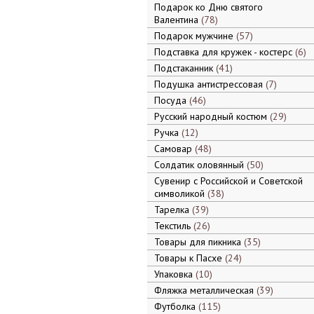
Подарок ко Дню святого
Валентина
78
Подарок мужчине
57
Подставка для кружек - костерс
6
Подстаканник
41
Подушка антистрессовая
7
Посуда
46
Русский народный костюм
29
Ручка
12
Самовар
48
Солдатик оловянный
50
Сувенир с Российской и Советской
символикой
38
Тарелка
39
Текстиль
26
Товары для пикника
35
Товары к Пасхе
24
Упаковка
10
Фляжка металлическая
39
Футболка
115