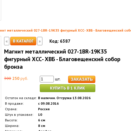
нит металлический 027-1BR-19K35 фигурный ХСС- ХВБ - Благовещенский соб
«
»
В КАТАЛОГ
Код:
6387
Магнит металлический 027-1BR-19K35
фигурный ХСС- ХВБ - Благовещенский собор
бронза
300
250
руб.
шт.
КУПИТЬ В 1 КЛИК
Остаток на складе:
В наличии. Отгрузка 13.08.2026
В продаже:
с 09.08.2016
Страна:
Россия
Штук в упаковке:
10
Высота:
6 см
Ширина:
8 см