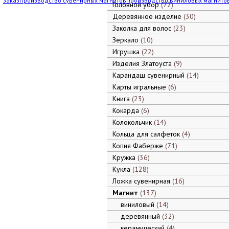
заказ
Производство сувенирных магнитов
Производство виниловых магнито
Головной убор
72
Деревянное изделие
30
Заколка для волос
23
Зеркало
10
Игрушка
22
Изделия Златоуста
9
Карандаш сувенирный
14
Карты игральные
6
Книга
23
Кокарда
6
Колокольчик
14
Кольца для салфеток
4
Копия Фаберже
71
Кружка
36
Кукла
128
Ложка сувенирная
16
Магнит
137
виниловый
14
деревянный
32
керамический
4