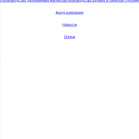
в
Производство деревянных магнитов
Производство кружек и тарелок- сублим
фонд компании
Новости
Статьи