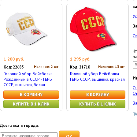
з
Ус
З
О
Чт
ра
1 200 руб.
1 295 руб.
Наличие: 2 шт
Наличие: 13 шт
Код: 22685
Код: 21710
Головной убор Бейсболка
Головной убор Бейсболка
И
Рожденный в СССР - ГЕРБ
ГЕРБ СССР, вышивка, красная
СССР, вышивка, белая
О
От
В КОРЗИНУ
В КОРЗИНУ
Ва
КУПИТЬ В 1 КЛИК
КУПИТЬ В 1 КЛИК
T
Доставка в города:
OK