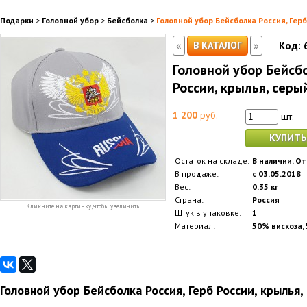
Подарки
>
Головной убор
>
Бейсболка
>
Головной убор Бейсболка Россия, Герб
«
»
В КАТАЛОГ
Код:
Головной убор Бейсбо
России, крылья, серы
1 200
руб.
шт.
КУПИТЬ
Остаток на складе:
В наличии. От
В продаже:
с 03.05.2018
Вес:
0.35 кг
Страна:
Россия
Кликните на картинку, чтобы увеличить
Штук в упаковке:
1
Материал:
50% вискоза,
Головной убор Бейсболка Россия, Герб России, крылья,