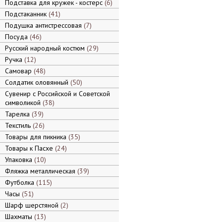
Подставка для кружек - костерс
6
Подстаканник
41
Подушка антистрессовая
7
Посуда
46
Русский народный костюм
29
Ручка
12
Самовар
48
Солдатик оловянный
50
Сувенир с Российской и Советской
символикой
38
Тарелка
39
Текстиль
26
Товары для пикника
35
Товары к Пасхе
24
Упаковка
10
Фляжка металлическая
39
Футболка
115
Часы
51
Шарф шерстяной
2
Шахматы
13