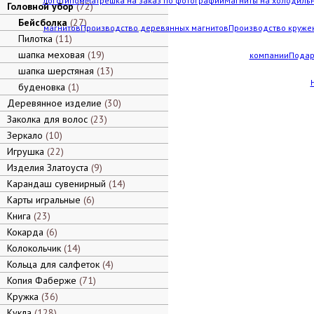
логотипом
Матрешка на заказ по фотографии
Магниты на холодильн
Головной убор
72
Бейсболка
27
магнитов
Производство деревянных магнитов
Производство кружек
Пилотка
11
шапка меховая
19
компании
Подар
шапка шерстяная
13
буденовка
1
Деревянное изделие
30
Заколка для волос
23
Зеркало
10
Игрушка
22
Изделия Златоуста
9
Карандаш сувенирный
14
Карты игральные
6
Книга
23
Кокарда
6
Колокольчик
14
Кольца для салфеток
4
Копия Фаберже
71
Кружка
36
Кукла
128