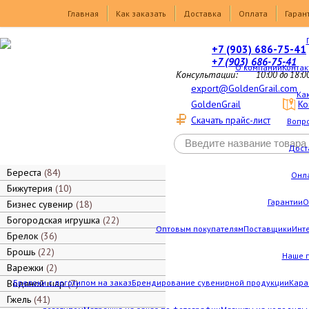
Товары
Главная
Как заказать
Доставка
Оплата
Гаран
+7 (903) 686-75-41
+7 (903) 686-75-41
О компании
Контак
Консультации:
10:00 до 18:0
export@GoldenGrail.com
Как
GoldenGrail
Ко
Скачать прайс-лист
Вопро
Дост
Береста
84
Онл
Бижутерия
10
Гарантии
О
Бизнес сувенир
18
Богородская игрушка
22
Оптовым покупателям
Поставщики
Инт
Брелок
36
Брошь
22
Наше 
Варежки
2
Водяной шар
Брелоки с логотипом на заказ
7
Брендирование сувенирной продукции
Кара
Гжель
41