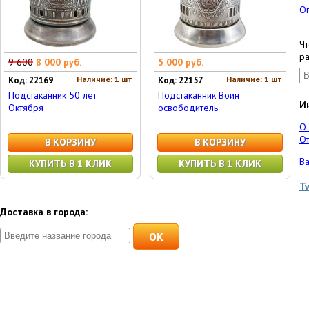
О
Чт
ра
9 600
8 000 руб.
5 000 руб.
Наличие: 1 шт
Наличие: 1 шт
Код: 22169
Код: 22157
Подстаканник 50 лет
Подстаканник Воин
И
Октября
освободитель
О
От
В КОРЗИНУ
В КОРЗИНУ
Ва
КУПИТЬ В 1 КЛИК
КУПИТЬ В 1 КЛИК
T
Доставка в города:
OK