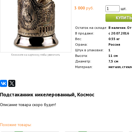
3 000
руб.
шт.
КУПИТЬ
Остаток на складе:
В наличии. От
В продаже:
с 20.07.2016
Вес:
0.55 кг
Страна:
Россия
Штук в упаковке:
1
Кликните на картинку, чтобы увеличить
Высота:
11 см
Диаметр:
7,5 см
Материал:
металл, стекл
Подстаканник никелерованный, Космос
Описание товара скоро будет!
Похожие товары: