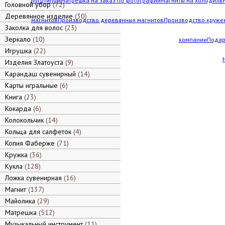
логотипом
Матрешка на заказ по фотографии
Магниты на холодильн
Головной убор
72
Деревянное изделие
30
магнитов
Производство деревянных магнитов
Производство кружек
Заколка для волос
23
Зеркало
10
компании
Подар
Игрушка
22
Изделия Златоуста
9
Карандаш сувенирный
14
Карты игральные
6
Книга
23
Кокарда
6
Колокольчик
14
Кольца для салфеток
4
Копия Фаберже
71
Кружка
36
Кукла
128
Ложка сувенирная
16
Магнит
137
Майолика
29
Матрешка
512
Музыкальный инструмент
11