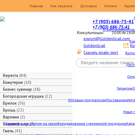
Товары
Главная
Как заказать
Доставка
Оплата
Гаран
+7 (903) 686-75-41
+7 (903) 686-75-41
О компании
Контак
Консультации:
10:00 до 18:0
export@GoldenGrail.com
Как
GoldenGrail
Ко
Скачать прайс-лист
Вопро
Дост
Береста
84
Онл
Бижутерия
10
Гарантии
О
Бизнес сувенир
18
Богородская игрушка
22
Оптовым покупателям
Поставщики
Инт
Брелок
36
Брошь
22
Наше 
Варежки
2
Водяной шар
Брелоки с логотипом на заказ
7
Брендирование сувенирной продукции
Кара
Гжель
41