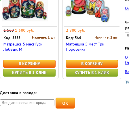
О
Чт
ра
1 560
1 300 руб.
2 800 руб.
Наличие: 1 шт
Наличие: 2 шт
Код: 5555
Код: 564
Матрешка 5 мест Гуси
Матрешка 5 мест Три
И
Лебеди, М
Поросенка
О
От
В КОРЗИНУ
В КОРЗИНУ
Ва
КУПИТЬ В 1 КЛИК
КУПИТЬ В 1 КЛИК
T
Доставка в города:
OK