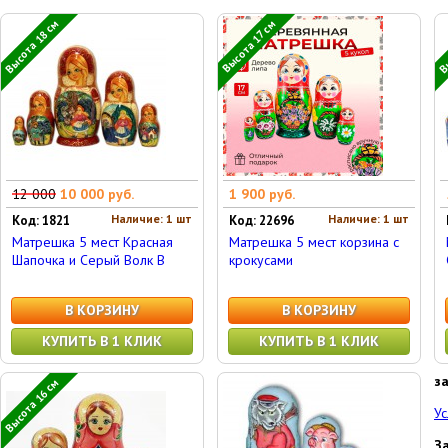
Высота 18 см
Вы
Высота 17 см
12 000
10 000 руб.
1 900 руб.
Наличие: 1 шт
Наличие: 1 шт
Код: 1821
Код: 22696
Матрешка 5 мест Красная
Матрешка 5 мест корзина с
Шапочка и Серый Волк В
крокусами
В КОРЗИНУ
В КОРЗИНУ
КУПИТЬ В 1 КЛИК
КУПИТЬ В 1 КЛИК
з
Высота 16 см
Ус
З