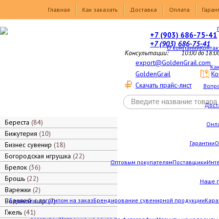
Товары
Главная
Как заказать
Доставка
Оплата
Гаран
+7 (903) 686-75-41
+7 (903) 686-75-41
О компании
Контак
Консультации:
10:00 до 18:0
export@GoldenGrail.com
Как
GoldenGrail
Ко
Скачать прайс-лист
Вопро
Дост
Береста
84
Онл
Бижутерия
10
Гарантии
О
Бизнес сувенир
18
Богородская игрушка
22
Оптовым покупателям
Поставщики
Инт
Брелок
36
Брошь
22
Наше 
Варежки
2
Водяной шар
Брелоки с логотипом на заказ
7
Брендирование сувенирной продукции
Кара
Гжель
41