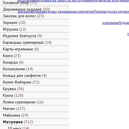
логотипом
Матрешка на заказ по фотографии
Магниты на холодильн
Головной убор
72
Деревянное изделие
30
магнитов
Производство деревянных магнитов
Производство кружек
Заколка для волос
23
Зеркало
10
компании
Подар
Игрушка
22
Изделия Златоуста
9
Карандаш сувенирный
14
Карты игральные
6
Книга
23
Кокарда
6
Колокольчик
14
Кольца для салфеток
4
Копия Фаберже
71
Кружка
36
Кукла
128
Ложка сувенирная
16
Магнит
137
Майолика
29
Матрешка
512
10 мест
24