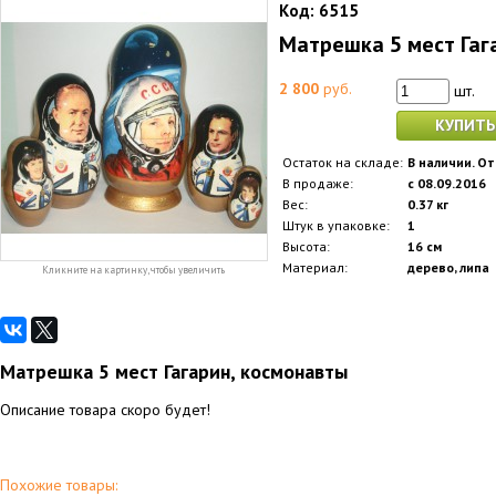
Код:
6515
Матрешка 5 мест Гаг
2 800
руб.
шт.
КУПИТЬ
Остаток на складе:
В наличии. От
В продаже:
с 08.09.2016
Вес:
0.37 кг
Штук в упаковке:
1
Высота:
16 см
Материал:
дерево, липа
Кликните на картинку, чтобы увеличить
Матрешка 5 мест Гагарин, космонавты
Описание товара скоро будет!
Похожие товары: