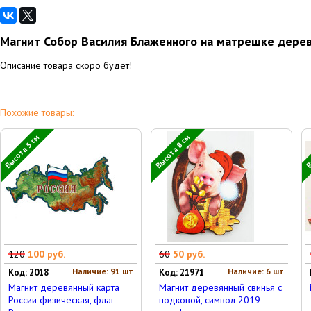
Магнит Собор Василия Блаженного на матрешке дере
Описание товара скоро будет!
Похожие товары:
Высота 5 см
Высота 8 см
В
120
100 руб.
60
50 руб.
Наличие: 91 шт
Наличие: 6 шт
Код: 2018
Код: 21971
Магнит деревянный карта
Магнит деревянный свинья с
России физическая, флаг
подковой, символ 2019