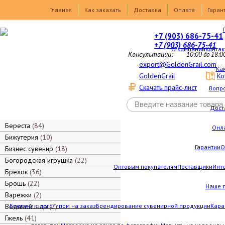
Товары
Главная
Как заказать
Доставка
Оплата
Гаран
+7 (903) 686-75-41
+7 (903) 686-75-41
О компании
Контак
Консультации:
10:00 до 18:0
export@GoldenGrail.com
Как
GoldenGrail
Ко
Скачать прайс-лист
Вопро
Дост
Береста
84
Онл
Бижутерия
10
Гарантии
О
Бизнес сувенир
18
Богородская игрушка
22
Оптовым покупателям
Поставщики
Инт
Брелок
36
Брошь
22
Наше 
Варежки
2
Водяной шар
Брелоки с логотипом на заказ
7
Брендирование сувенирной продукции
Кара
Гжель
41