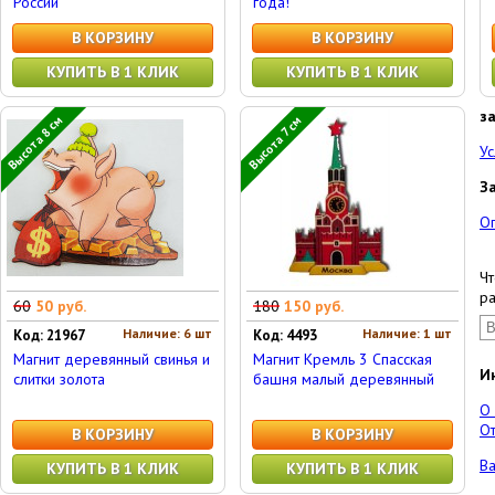
России
года!
В КОРЗИНУ
В КОРЗИНУ
КУПИТЬ В 1 КЛИК
КУПИТЬ В 1 КЛИК
з
Высота 8 см
Высота 7 см
Ус
З
О
Чт
ра
60
50 руб.
180
150 руб.
Наличие: 6 шт
Наличие: 1 шт
Код: 21967
Код: 4493
Магнит деревянный свинья и
Магнит Кремль 3 Спасская
И
слитки золота
башня малый деревянный
О
От
В КОРЗИНУ
В КОРЗИНУ
Ва
КУПИТЬ В 1 КЛИК
КУПИТЬ В 1 КЛИК