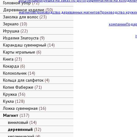
логотипом
Матрешка на заказ по фотографии
Магниты на холодильн
Головной убор
72
Деревянное изделие
30
магнитов
Производство деревянных магнитов
Производство кружек
Заколка для волос
23
Зеркало
10
компании
Подар
Игрушка
22
Изделия Златоуста
9
Карандаш сувенирный
14
Карты игральные
6
Книга
23
Кокарда
6
Колокольчик
14
Кольца для салфеток
4
Копия Фаберже
71
Кружка
36
Кукла
128
Ложка сувенирная
16
Магнит
137
виниловый
14
деревянный
32
керамический
4