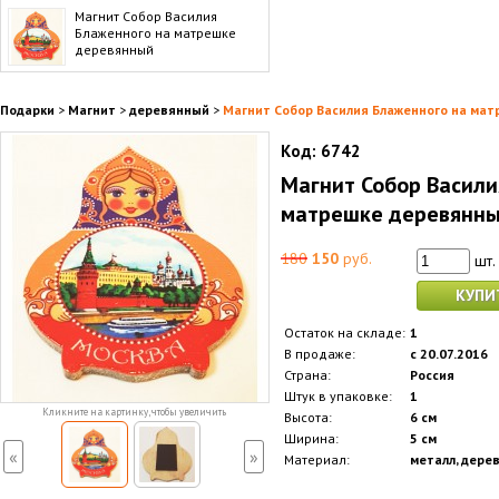
Магнит Собор Василия
Блаженного на матрешке
деревянный
Подарки
>
Магнит
>
деревянный
>
Магнит Собор Василия Блаженного на ма
Код:
6742
Магнит Собор Васили
матрешке деревянн
180
150
руб.
шт.
КУПИ
Остаток на складе:
1
В продаже:
с 20.07.2016
Страна:
Россия
Штук в упаковке:
1
Кликните на картинку, чтобы увеличить
Высота:
6 см
Ширина:
5 см
«
»
Материал:
металл, дере