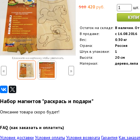
510
420
руб.
шт.
КУПИ
Остаток на складе:
В наличии. От
В продаже:
с 16.08.2016
Вес:
0.30 кг
Страна:
Россия
Штук в упаковке:
1
Высота:
20 см
Кликните на картинку, чтобы увеличить
Материал:
дерево, липа
«
»
Набор магнитов "раскрась и подари"
Описание товара скоро будет!
FAQ (как заказать и оплатить)
Условия доставки
Условия оплаты
Условия возврата
Гарантия
Как заказа