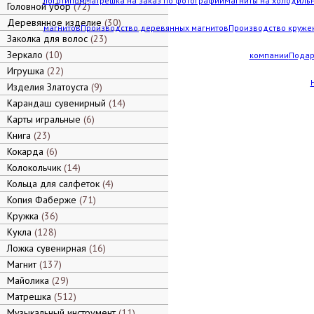
логотипом
Матрешка на заказ по фотографии
Магниты на холодильн
Головной убор
72
Деревянное изделие
30
магнитов
Производство деревянных магнитов
Производство кружек
Заколка для волос
23
Зеркало
10
компании
Подар
Игрушка
22
Изделия Златоуста
9
Карандаш сувенирный
14
Карты игральные
6
Книга
23
Кокарда
6
Колокольчик
14
Кольца для салфеток
4
Копия Фаберже
71
Кружка
36
Кукла
128
Ложка сувенирная
16
Магнит
137
Майолика
29
Матрешка
512
Музыкальный инструмент
11