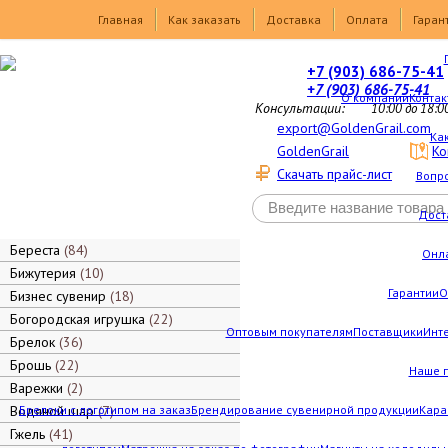
Товары
Главная
Как заказать
Доставка
Оплата
Гаран
+7 (903) 686-75-41
+7 (903) 686-75-41
О компании
Контак
Консультации:
10:00 до 18:0
export@GoldenGrail.com
Как
GoldenGrail
Ко
Скачать прайс-лист
Вопро
Дост
Береста
84
Онл
Бижутерия
10
Гарантии
О
Бизнес сувенир
18
Богородская игрушка
22
Оптовым покупателям
Поставщики
Инт
Брелок
36
Брошь
22
Наше 
Варежки
2
Водяной шар
Брелоки с логотипом на заказ
7
Брендирование сувенирной продукции
Кара
Гжель
41