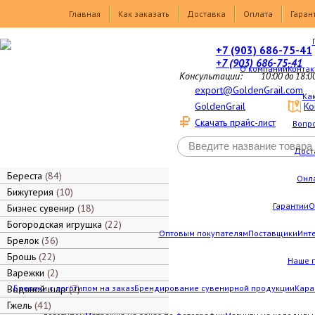
Товары
Главная
Как заказать
Доставка
Оплата
Гаран
+7 (903) 686-75-41
+7 (903) 686-75-41
О компании
Контак
Консультации:
10:00 до 18:0
export@GoldenGrail.com
Как
GoldenGrail
Ко
Скачать прайс-лист
Вопро
Дост
Береста
84
Онл
Бижутерия
10
Гарантии
О
Бизнес сувенир
18
Богородская игрушка
22
Оптовым покупателям
Поставщики
Инт
Брелок
36
Брошь
22
Наше 
Варежки
2
Водяной шар
Брелоки с логотипом на заказ
7
Брендирование сувенирной продукции
Кара
Гжель
41