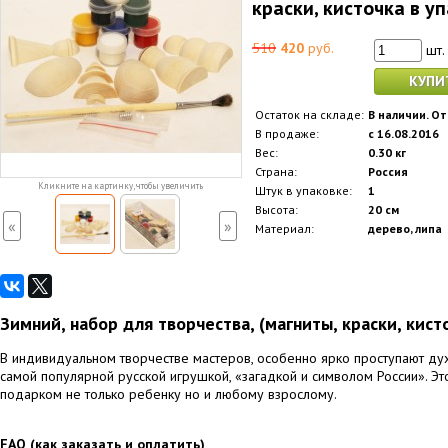
краски, кисточка в у
510
420
руб.
шт.
КУПИ
Остаток на складе:
В наличии. От
В продаже:
с 16.08.2016
Вес:
0.30 кг
Страна:
Россия
Кликните на картинку, чтобы увеличить
Штук в упаковке:
1
Высота:
20 см
«
»
Материал:
дерево, липа
Зимний, набор для творчества, (магниты, краски, кист
В индивидуальном творчестве мастеров, особенно ярко проступают ду
самой популярной русской игрушкой, «загадкой и символом России». Эт
подарком не только ребенку но и любому взрослому.
FAQ (как заказать и оплатить)