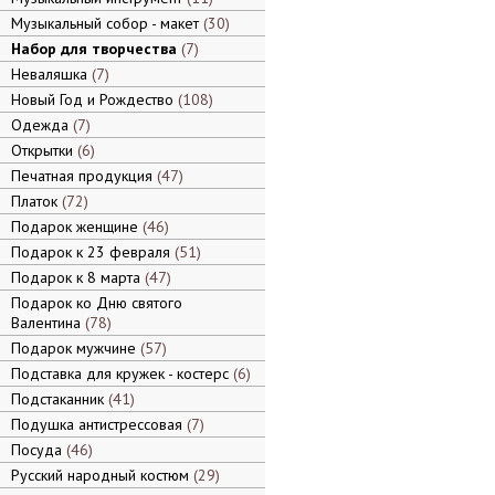
Музыкальный собор - макет
30
Набор для творчества
7
Неваляшка
7
Новый Год и Рождество
108
Одежда
7
Открытки
6
Печатная продукция
47
Платок
72
Подарок женщине
46
Подарок к 23 февраля
51
Подарок к 8 марта
47
Подарок ко Дню святого
Валентина
78
Подарок мужчине
57
Подставка для кружек - костерс
6
Подстаканник
41
Подушка антистрессовая
7
Посуда
46
Русский народный костюм
29