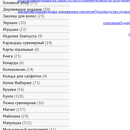
логотипом
Матрешка на заказ по фотографии
Магниты на холодильн
Головной убор
72
Деревянное изделие
30
магнитов
Производство деревянных магнитов
Производство кружек
Заколка для волос
23
Зеркало
10
компании
Подар
Игрушка
22
Изделия Златоуста
9
Карандаш сувенирный
14
Карты игральные
6
Книга
23
Кокарда
6
Колокольчик
14
Кольца для салфеток
4
Копия Фаберже
71
Кружка
36
Кукла
128
Ложка сувенирная
16
Магнит
137
Майолика
29
Матрешка
512
Музыкальный инструмент
11