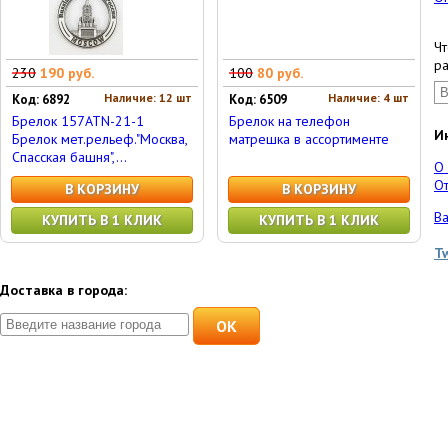
Чт
ра
230
190 руб.
100
80 руб.
Наличие: 12 шт
Наличие: 4 шт
Код: 6892
Код: 6509
Брелок 157ATN-21-1
Брелок на телефон
И
Брелок мет.рельеф."Москва,
матрешка в ассортименте
Спасская башня",...
О
От
В КОРЗИНУ
В КОРЗИНУ
Ва
КУПИТЬ В 1 КЛИК
КУПИТЬ В 1 КЛИК
T
Доставка в города:
OK