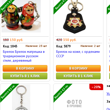
Высота 4,5 см
Вы
Высота 9 см
180
150 руб.
420
350 руб.
Наличие: 23 шт
Наличие: 2 шт
Код: 1843
Код: 5879
Брелок Брелок матрешка в
Брелок на коже, с орденами
традиционном русском
СССР
стиле, деревянный
В КОРЗИНУ
В КОРЗИНУ
КУПИТЬ В 1 КЛИК
КУПИТЬ В 1 КЛИК
з
Высота 9,5 см
Высота 4,5 см
–20%
Ус
З
О