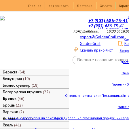
Товары
Главная
Как заказать
Доставка
Оплата
Гаран
+7 (903) 686-75-41
+7 (903) 686-75-41
О компании
Контак
Консультации:
10:00 до 18:0
export@GoldenGrail.com
Как
GoldenGrail
Ко
Скачать прайс-лист
Вопро
Дост
Береста
84
Онл
Бижутерия
10
Гарантии
О
Бизнес сувенир
18
Богородская игрушка
22
Оптовым покупателям
Поставщики
Инт
Брелок
36
Брошь
22
Наше 
Варежки
2
Водяной шар
Брелоки с логотипом на заказ
7
Брендирование сувенирной продукции
Кара
Гжель
41