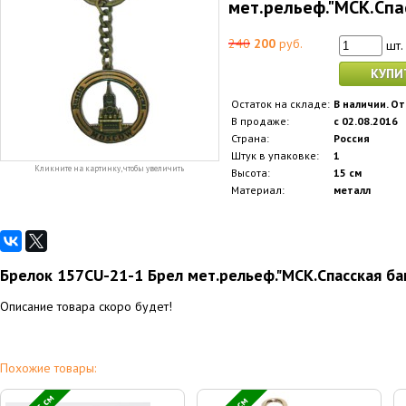
мет.рельеф."МСК.Спас
240
200
руб.
шт.
КУПИ
Остаток на складе:
В наличии. От
В продаже:
с 02.08.2016
Страна:
Россия
Штук в упаковке:
1
Кликните на картинку, чтобы увеличить
Высота:
15 см
Материал:
металл
Брелок 157CU-21-1 Брел мет.рельеф."МСК.Спасская ба
Описание товара скоро будет!
Похожие товары: