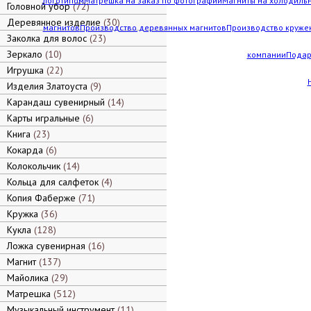
логотипом
Матрешка на заказ по фотографии
Магниты на холодильн
Головной убор
72
Деревянное изделие
30
магнитов
Производство деревянных магнитов
Производство кружек
Заколка для волос
23
Зеркало
10
компании
Подар
Игрушка
22
Изделия Златоуста
9
Карандаш сувенирный
14
Карты игральные
6
Книга
23
Кокарда
6
Колокольчик
14
Кольца для салфеток
4
Копия Фаберже
71
Кружка
36
Кукла
128
Ложка сувенирная
16
Магнит
137
Майолика
29
Матрешка
512
Музыкальный инструмент
11