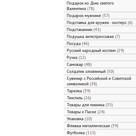
Подарок ко Дню святого
Валентина
78
Подарок мужчине
57
Подставка для кружек - костерс
6
Подстаканник
41
Подушка антистрессовая
7
Посуда
46
Русский народный костюм
29
Ручка
12
Самовар
48
Солдатик оловянный
50
Сувенир с Российской и Советской
символикой
38
Тарелка
39
Текстиль
26
Товары для пикника
35
Товары к Пасхе
24
Упаковка
10
Фляжка металлическая
39
Футболка
115