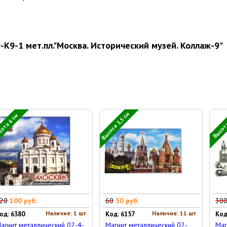
K9-1 мет.пл."Москва. Исторический музей. Коллаж-9"
Высота 5,5 см
ота 6 см
Высота
20
100 руб.
60
50 руб.
30
Наличие: 1 шт
Наличие: 11 шт
од: 6380
Код: 6157
Код
агнит металлический 02-4-
Магнит металлический 02-
Маг