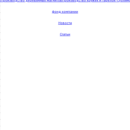
в
Производство деревянных магнитов
Производство кружек и тарелок- сублим
фонд компании
Новости
Статьи