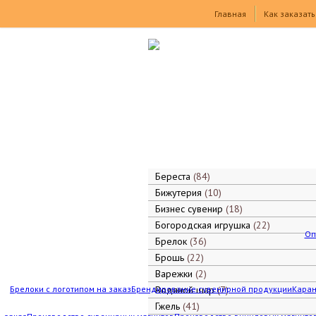
Товары
Главная
Как заказать
Береста
84
Бижутерия
10
Бизнес сувенир
18
Богородская игрушка
22
Оп
Брелок
36
Брошь
22
Варежки
2
Брелоки с логотипом на заказ
Брендирование сувенирной продукции
Водяной шар
7
Каран
Гжель
41