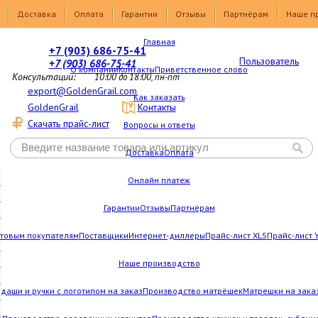
Доставка
Оплата
Гарантии
Отзывы
Партнёрам
Наше п
Главная
+7 (903) 686-75-41
Пользователь
+7 (903) 686-75-41
О компании
Контакты
Приветственное слово
Консультации:
10:00 до 18:00, пн-пт
export@GoldenGrail.com
Как заказать
GoldenGrail
Контакты
Скачать прайс-лист
Вопросы и ответы
Доставка
Оплата
Онлайн платеж
Гарантии
Отзывы
Партнёрам
товым покупателям
Поставщики
Интернет-диллеры
Прайс-лист XLS
Прайс-лист 
Наше производство
даши и ручки с логотипом на заказ
Производство матрёшек
Матрешки на зака