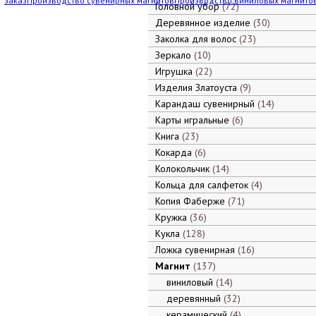
заказ
Производство сувенирных магнитов
Производство виниловых магнито
Головной убор
72
Деревянное изделие
30
Заколка для волос
23
Зеркало
10
Игрушка
22
Изделия Златоуста
9
Карандаш сувенирный
14
Карты игральные
6
Книга
23
Кокарда
6
Колокольчик
14
Кольца для салфеток
4
Копия Фаберже
71
Кружка
36
Кукла
128
Ложка сувенирная
16
Магнит
137
виниловый
14
деревянный
32
керамический
4