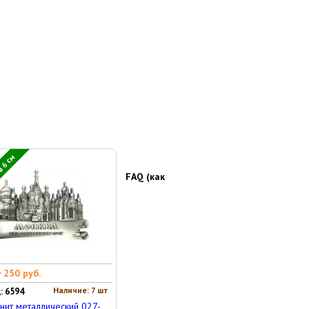
 6 см
FAQ (как
0
250 руб.
Наличие: 7 шт
: 6594
нит металлический 027-