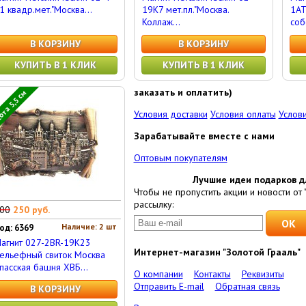
1 квадр.мет."Москва...
19K7 мет.пл."Москва.
1AT
Коллаж...
соб
В КОРЗИНУ
В КОРЗИНУ
КУПИТЬ В 1 КЛИК
КУПИТЬ В 1 КЛИК
заказать и оплатить)
та 5,5 см
Условия доставки
Условия оплаты
Услови
Зарабатывайте вместе с нами
Оптовым покупателям
Лучшие идеи подарков д
Чтобы не пропустить акции и новости от 
рассылку:
00
250 руб.
Наличие: 2 шт
од: 6369
агнит 027-2BR-19K23
Интернет-магазин "Золотой Грааль"
ельефный свиток Москва
пасская башня ХВБ...
О компании
Контакты
Реквизиты
Отправить E-mail
Обратная связь
В КОРЗИНУ