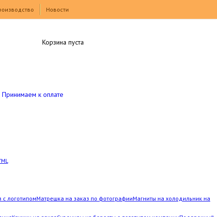
роизводство
Новости
Корзина пуста
Принимаем к оплате
YML
з с логотипом
Матрешка на заказ по фотографии
Магниты на холодильник на