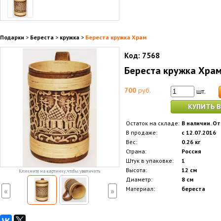
Подарки
>
Береста
>
кружка
>
Береста кружка Храм
Код:
7568
Береста кружка Хра
700
руб.
шт.
КУПИТЬ В
Остаток на складе:
В наличии. От
В продаже:
с 12.07.2016
Вес:
0.26 кг
Страна:
Россия
Штук в упаковке:
1
Высота:
12 см
Кликните на картинку, чтобы увеличить
Диаметр:
8 см
Материал:
береста
«
»