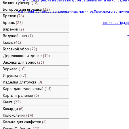
логотипом
Матрешка на заказ по фотографии
Магниты на холодильн
Бизнес сувенир
18
Богородская игрушка
22
магнитов
Производство деревянных магнитов
Производство кружек
Брелок
36
Брошь
22
компании
Подар
Варежки
2
Водяной шар
7
Гжель
41
Головной убор
72
Деревянное изделие
30
Заколка для волос
23
Зеркало
10
Игрушка
22
Изделия Златоуста
9
Карандаш сувенирный
14
Карты игральные
6
Книга
23
Кокарда
6
Колокольчик
14
Кольца для салфеток
4
Копия Фаберже
71