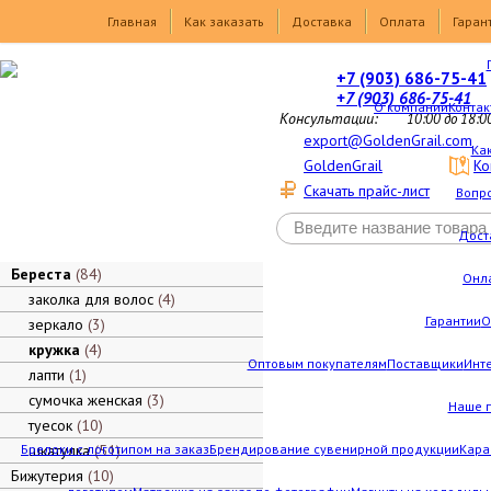
Товары
Главная
Как заказать
Доставка
Оплата
Гаран
+7 (903) 686-75-41
+7 (903) 686-75-41
О компании
Контак
Консультации:
10:00 до 18:0
export@GoldenGrail.com
Как
GoldenGrail
Ко
Скачать прайс-лист
Вопро
Дост
Береста
84
Онл
заколка для волос
4
Гарантии
О
зеркало
3
кружка
4
Оптовым покупателям
Поставщики
Инт
лапти
1
сумочка женская
3
Наше 
туесок
10
Брелоки с логотипом на заказ
шкатулка
51
Брендирование сувенирной продукции
Кара
Бижутерия
10