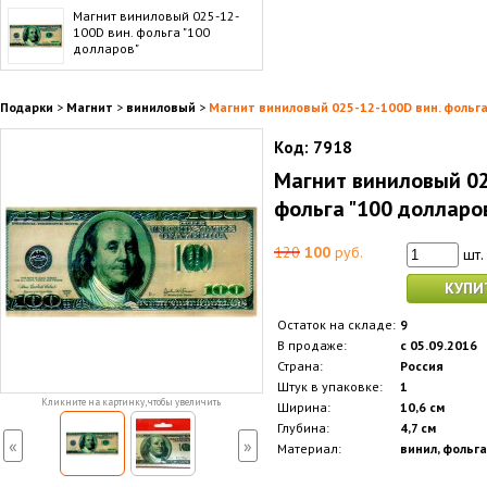
Магнит виниловый 025-12-
100D вин. фольга "100
долларов"
Подарки
>
Магнит
>
виниловый
>
Магнит виниловый 025-12-100D вин. фольга
Код:
7918
Магнит виниловый 02
фольга "100 долларо
120
100
руб.
шт.
КУПИ
Остаток на складе:
9
В продаже:
с 05.09.2016
Страна:
Россия
Штук в упаковке:
1
Кликните на картинку, чтобы увеличить
Ширина:
10,6 см
Глубина:
4,7 см
«
»
Материал:
винил, фольга