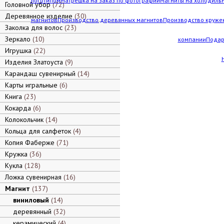
логотипом
Матрешка на заказ по фотографии
Магниты на холодильн
Головной убор
72
Деревянное изделие
30
магнитов
Производство деревянных магнитов
Производство кружек
Заколка для волос
23
Зеркало
10
компании
Подар
Игрушка
22
Изделия Златоуста
9
Карандаш сувенирный
14
Карты игральные
6
Книга
23
Кокарда
6
Колокольчик
14
Кольца для салфеток
4
Копия Фаберже
71
Кружка
36
Кукла
128
Ложка сувенирная
16
Магнит
137
виниловый
14
деревянный
32
керамический
4