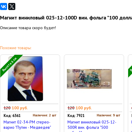
Магнит виниловый 025-12-100D вин. фольга "100 долл
Описание товара скоро будет!
Похожие товары:
Высота 6 см
В
120
100 руб.
120
100 руб.
Наличие: 2 шт
Наличие: 9 шт
Код: 6361
Код: 7921
Магнит 02-34-PM стерео-
Магнит виниловый 025-12-
варио "Путин - Медведев"
500R вин. фольга "500