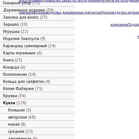
логотипом
Матрешка на заказ по фотографии
Магниты на холодильн
Головной убор
72
Деревянное изделие
30
магнитов
Производство деревянных магнитов
Производство кружек
Заколка для волос
23
Зеркало
10
компании
Подар
Игрушка
22
Изделия Златоуста
9
Карандаш сувенирный
14
Карты игральные
6
Книга
23
Кокарда
6
Колокольчик
14
Кольца для салфеток
4
Копия Фаберже
71
Кружка
36
Кукла
128
большая
5
авторская
68
малая
8
средняя
25
деревянная
6