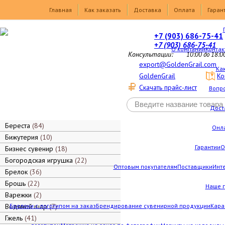
Товары
Главная
Как заказать
Доставка
Оплата
Гаран
+7 (903) 686-75-41
+7 (903) 686-75-41
О компании
Контак
Консультации:
10:00 до 18:0
export@GoldenGrail.com
Как
GoldenGrail
Ко
Скачать прайс-лист
Вопро
Дост
Береста
84
Онл
Бижутерия
10
Гарантии
О
Бизнес сувенир
18
Богородская игрушка
22
Оптовым покупателям
Поставщики
Инт
Брелок
36
Брошь
22
Наше 
Варежки
2
Водяной шар
Брелоки с логотипом на заказ
7
Брендирование сувенирной продукции
Кара
Гжель
41