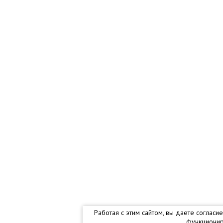
Работая с этим сайтом, вы даете соглас
функционир