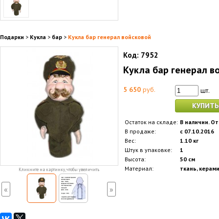
Подарки
>
Кукла
>
бар
>
Кукла бар генерал войсковой
Код:
7952
Кукла бар генерал в
5 650
руб.
шт.
КУПИТЬ
Остаток на складе:
В наличии. От
В продаже:
с 07.10.2016
Вес:
1.10 кг
Штук в упаковке:
1
Высота:
50 см
Материал:
ткань, керами
Кликните на картинку, чтобы увеличить
«
»