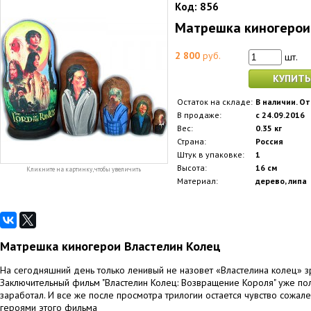
Код:
856
Матрешка киногерои
2 800
руб.
шт.
КУПИТЬ
Остаток на складе:
В наличии. От
В продаже:
с 24.09.2016
Вес:
0.35 кг
Страна:
Россия
Штук в упаковке:
1
Высота:
16 см
Кликните на картинку, чтобы увеличить
Материал:
дерево, липа
Матрешка киногерои Властелин Колец
На сегодняшний день только ленивый не назовет «Властелина колец» 
Заключительный фильм "Властелин Колец: Возвращение Короля" уже полу
заработал. И все же после просмотра трилогии остается чувство сожал
героями этого фильма