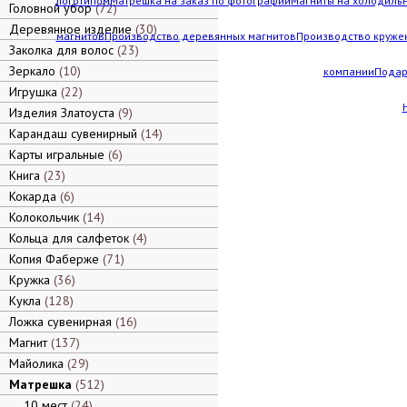
логотипом
Матрешка на заказ по фотографии
Магниты на холодильн
Головной убор
72
Деревянное изделие
30
магнитов
Производство деревянных магнитов
Производство кружек
Заколка для волос
23
Зеркало
10
компании
Подар
Игрушка
22
Изделия Златоуста
9
Карандаш сувенирный
14
Карты игральные
6
Книга
23
Кокарда
6
Колокольчик
14
Кольца для салфеток
4
Копия Фаберже
71
Кружка
36
Кукла
128
Ложка сувенирная
16
Магнит
137
Майолика
29
Матрешка
512
10 мест
24