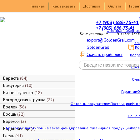
Товары
Главная
Как заказать
Доставка
Оплата
Гаран
+7 (903) 686-75-41
+7 (903) 686-75-41
О компании
Контак
Консультации:
10:00 до 18:0
export@GoldenGrail.com
Как
GoldenGrail
Ко
Скачать прайс-лист
Вопро
Дост
Береста
84
Онл
Бижутерия
10
Гарантии
О
Бизнес сувенир
18
Богородская игрушка
22
Оптовым покупателям
Поставщики
Инт
Брелок
36
Брошь
22
Наше 
Варежки
2
Водяной шар
Брелоки с логотипом на заказ
7
Брендирование сувенирной продукции
Кара
Гжель
41