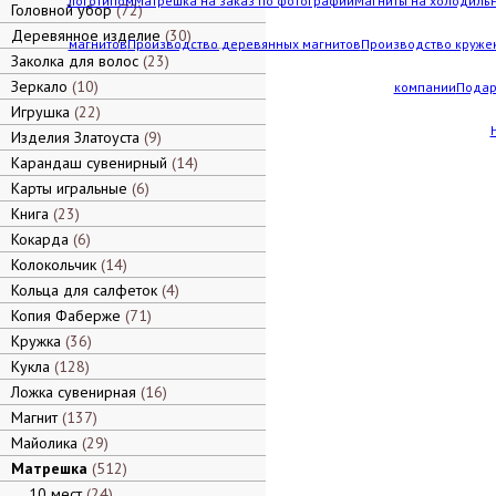
логотипом
Матрешка на заказ по фотографии
Магниты на холодильн
Головной убор
72
Деревянное изделие
30
магнитов
Производство деревянных магнитов
Производство кружек
Заколка для волос
23
Зеркало
10
компании
Подар
Игрушка
22
Изделия Златоуста
9
Карандаш сувенирный
14
Карты игральные
6
Книга
23
Кокарда
6
Колокольчик
14
Кольца для салфеток
4
Копия Фаберже
71
Кружка
36
Кукла
128
Ложка сувенирная
16
Магнит
137
Майолика
29
Матрешка
512
10 мест
24