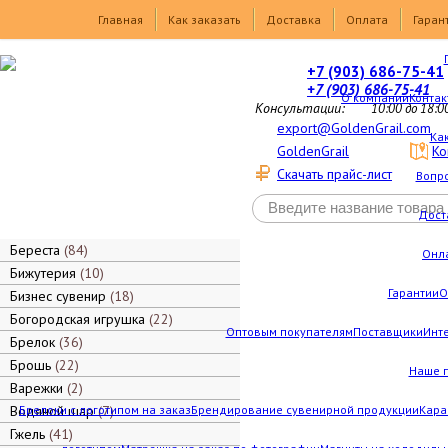
Товары
Главная
Как заказать
Доставка
Оплата
Гаран
+7 (903) 686-75-41
+7 (903) 686-75-41
О компании
Контак
Консультации:
10:00 до 18:0
export@GoldenGrail.com
Как
GoldenGrail
Ко
Скачать прайс-лист
Вопро
Дост
Береста
84
Онл
Бижутерия
10
Гарантии
О
Бизнес сувенир
18
Богородская игрушка
22
Оптовым покупателям
Поставщики
Инт
Брелок
36
Брошь
22
Наше 
Варежки
2
Водяной шар
Брелоки с логотипом на заказ
7
Брендирование сувенирной продукции
Кара
Гжель
41