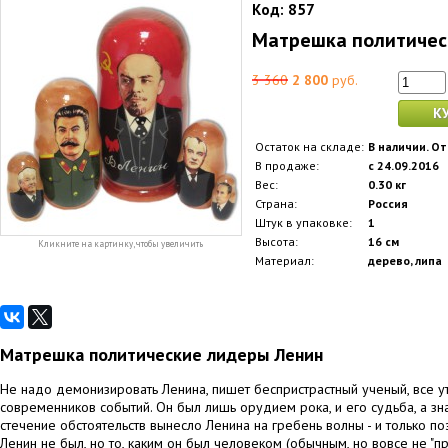
Код:
857
Матрешка политичес
3 360
2 800
руб.
К
Остаток на складе:
В наличии. От
В продаже:
с 24.09.2016
Вес:
0.30 кг
Страна:
Россия
Штук в упаковке:
1
Высота:
16 см
Кликните на картинку, чтобы увеличить
Материал:
дерево, липа
Матрешка политические лидеры Ленин
Не надо демонизировать Ленина, пишет беспристрастный ученый, все
современников событий. Он был лишь орудием рока, и его судьба, а зна
стечение обстоятельств вынесло Ленина на гребень волны - и только по
Ленин не был, но то, каким он был человеком (обычным, но вовсе не "пр