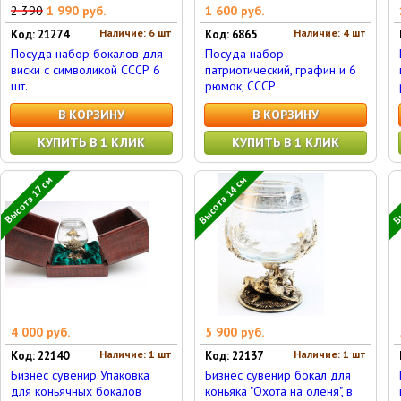
2 390
1 990 руб.
1 600 руб.
Наличие: 6 шт
Наличие: 4 шт
Код: 21274
Код: 6865
Посуда набор бокалов для
Посуда набор
виски с символикой СССР 6
патриотический, графин и 6
шт.
рюмок, СССР
В КОРЗИНУ
В КОРЗИНУ
КУПИТЬ В 1 КЛИК
КУПИТЬ В 1 КЛИК
Высота 14 см
Вы
Высота 17 см
4 000 руб.
5 900 руб.
Наличие: 1 шт
Наличие: 1 шт
Код: 22140
Код: 22137
Бизнес сувенир Упаковка
Бизнес сувенир бокал для
для коньячных бокалов
коньяка "Охота на оленя", в