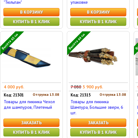
"Тюльпан"
упаковке
В КОРЗИНУ
В КОРЗИНУ
КУПИТЬ В 1 КЛИК
КУПИТЬ В 1 КЛИК
Высота 65 см
Высота 64 см
Вы
4 000 руб.
7 080
5 900 руб.
Отгрузка 13.08
Отгрузка 13.08
Код: 21301
Код: 21315
Товары для пикника Чехол
Товары для пикника
для шампуров, Плетеный
Шампура, Большие звери, 6
шт.
ЗАКАЗАТЬ
ЗАКАЗАТЬ
КУПИТЬ В 1 КЛИК
КУПИТЬ В 1 КЛИК