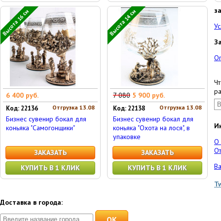
з
Высота 16 см
Высота 14 см
Ус
З
О
Чт
ра
6 400 руб.
7 080
5 900 руб.
Отгрузка 13.08
Отгрузка 13.08
Код: 22136
Код: 22138
Бизнес сувенир бокал для
Бизнес сувенир бокал для
И
коньяка "Самогонщики"
коньяка "Охота на лося", в
упаковке
О
От
ЗАКАЗАТЬ
ЗАКАЗАТЬ
Ва
КУПИТЬ В 1 КЛИК
КУПИТЬ В 1 КЛИК
T
Доставка в города:
OK