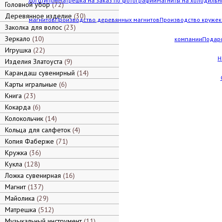
логотипом
Матрешка на заказ по фотографии
Магниты на холодильн
Головной убор
72
Деревянное изделие
30
магнитов
Производство деревянных магнитов
Производство кружек 
Заколка для волос
23
Зеркало
10
компании
Подар
Игрушка
22
Н
Изделия Златоуста
9
Карандаш сувенирный
14
Карты игральные
6
Книга
23
Кокарда
6
Колокольчик
14
Кольца для салфеток
4
Копия Фаберже
71
Кружка
36
Кукла
128
Ложка сувенирная
16
Магнит
137
Майолика
29
Матрешка
512
Музыкальный инструмент
11