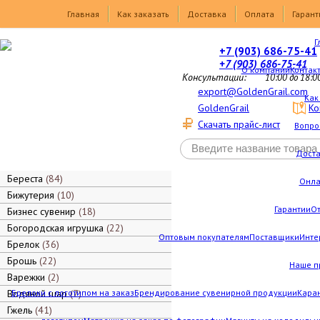
Товары
Главная
Как заказать
Доставка
Оплата
Гарант
Г
+7 (903) 686-75-41
+7 (903) 686-75-41
О компании
Контак
Консультации:
10:00 до 18:0
export@GoldenGrail.com
Как
GoldenGrail
Ко
Скачать прайс-лист
Вопро
Дост
Береста
84
Онла
Бижутерия
10
Гарантии
О
Бизнес сувенир
18
Богородская игрушка
22
Оптовым покупателям
Поставщики
Инте
Брелок
36
Брошь
22
Наше п
Варежки
2
Водяной шар
Брелоки с логотипом на заказ
7
Брендирование сувенирной продукции
Каран
Гжель
41