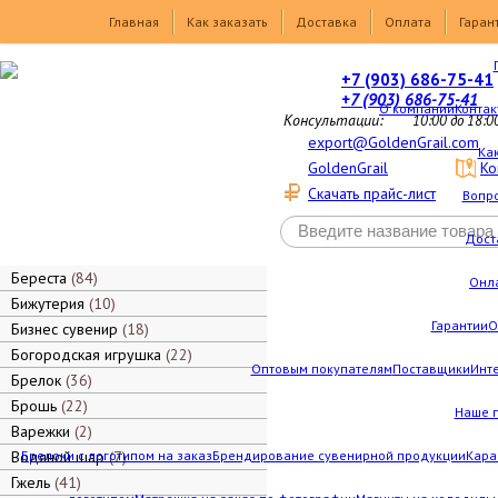
Товары
Главная
Как заказать
Доставка
Оплата
Гаран
+7 (903) 686-75-41
+7 (903) 686-75-41
О компании
Контак
Консультации:
10:00 до 18:0
export@GoldenGrail.com
Как
GoldenGrail
Ко
Скачать прайс-лист
Вопро
Дост
Береста
84
Онл
Бижутерия
10
Гарантии
О
Бизнес сувенир
18
Богородская игрушка
22
Оптовым покупателям
Поставщики
Инт
Брелок
36
Брошь
22
Наше 
Варежки
2
Водяной шар
Брелоки с логотипом на заказ
7
Брендирование сувенирной продукции
Кара
Гжель
41