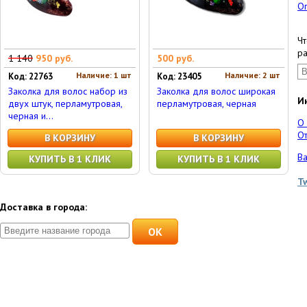
О
Чт
ра
1 140
950 руб.
500 руб.
Наличие: 1 шт
Наличие: 2 шт
Код: 22763
Код: 23405
Заколка для волос набор из
Заколка для волос широкая
И
двух штук, перламутровая,
перламутровая, черная
черная и...
О
От
В КОРЗИНУ
В КОРЗИНУ
Ва
КУПИТЬ В 1 КЛИК
КУПИТЬ В 1 КЛИК
T
Доставка в города:
OK