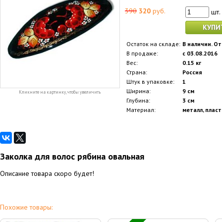
390
320
руб.
шт.
КУПИ
Остаток на складе:
В наличии. От
В продаже:
с 03.08.2016
Вес:
0.15 кг
Страна:
Россия
Штук в упаковке:
1
Ширина:
9 см
Кликните на картинку, чтобы увеличить
Глубина:
3 см
Материал:
металл, пласт
Заколка для волос рябина овальная
Описание товара скоро будет!
Похожие товары: