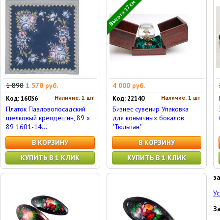
Высота 17 см
1 890
1 570 руб.
4 000 руб.
Наличие: 1 шт
Наличие: 1 шт
Код: 16036
Код: 22140
Платок Павловопосадский
Бизнес сувенир Упаковка
шелковый крепдешин, 89 x
для коньячных бокалов
89 1601-14...
"Тюльпан"
В КОРЗИНУ
В КОРЗИНУ
КУПИТЬ В 1 КЛИК
КУПИТЬ В 1 КЛИК
з
Ус
З