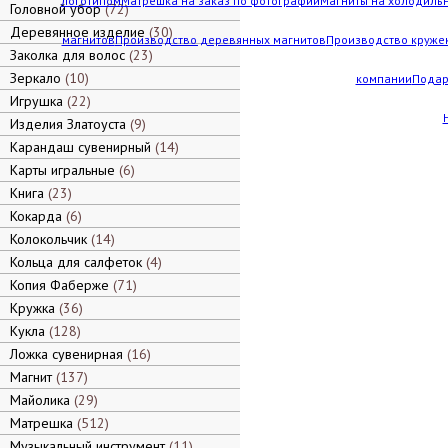
логотипом
Матрешка на заказ по фотографии
Магниты на холодильн
Головной убор
72
Деревянное изделие
30
магнитов
Производство деревянных магнитов
Производство кружек
Заколка для волос
23
Зеркало
10
компании
Подар
Игрушка
22
Изделия Златоуста
9
Карандаш сувенирный
14
Карты игральные
6
Книга
23
Кокарда
6
Колокольчик
14
Кольца для салфеток
4
Копия Фаберже
71
Кружка
36
Кукла
128
Ложка сувенирная
16
Магнит
137
Майолика
29
Матрешка
512
Музыкальный инструмент
11