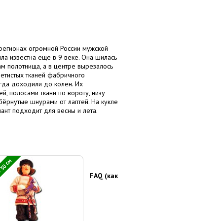
 регионах огромной России мужской
ла известна ещё в 9 веке. Она шилась
м полотнища, а в центре вырезалось
ветистых тканей фабричного
ногда доходили до колен. Их
, полосами ткани по вороту, низу
обёрнутые шнурами от лаптей. На кукле
ант подходит для весны и лета.
 30 см
FAQ (как