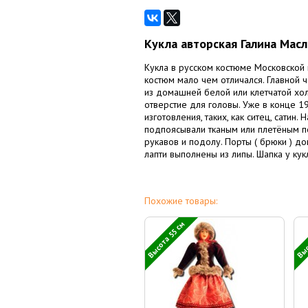
Кукла авторская Галина Мас
Кукла в русском костюме Московской 
костюм мало чем отличался. Главной 
из домашней белой или клетчатой хол
отверстие для головы. Уже в конце 1
изготовления, таких, как ситец, сатин
подпоясывали тканым или плетёным по
рукавов и подолу. Порты ( брюки ) до
лапти выполнены из липы. Шапка у кук
Похожие товары:
Высота 55 см
Выс