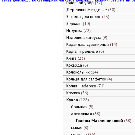
заказ
Производство сувенирных магнитов
Производство виниловых магнито
Головной убор
72
Деревянное изделие
30
Заколка для волос
23
Зеркало
10
Игрушка
22
Изделия Златоуста
9
Карандаш сувенирный
14
Карты игральные
6
Книга
23
Кокарда
6
Колокольчик
14
Кольца для салфеток
4
Копия Фаберже
71
Кружка
36
Кукла
128
большая
5
авторская
68
Галины Масленниковой
68
малая
8
средняя
25