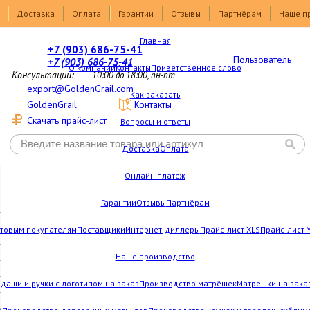
Доставка
Оплата
Гарантии
Отзывы
Партнёрам
Наше п
Главная
+7 (903) 686-75-41
Пользователь
+7 (903) 686-75-41
О компании
Контакты
Приветственное слово
Консультации:
10:00 до 18:00, пн-пт
export@GoldenGrail.com
Как заказать
GoldenGrail
Контакты
Скачать прайс-лист
Вопросы и ответы
Доставка
Оплата
Онлайн платеж
Гарантии
Отзывы
Партнёрам
товым покупателям
Поставщики
Интернет-диллеры
Прайс-лист XLS
Прайс-лист 
Наше производство
даши и ручки с логотипом на заказ
Производство матрёшек
Матрешки на зака