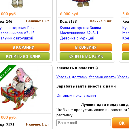
 000 руб.
6 000 руб.
5 0
Наличие: 1 шт
Наличие: 1 шт
од: 146
Код: 2128
Код
укла авторская Галина
Кукла авторская Галина
Кук
асленникова А2-15
Масленникова А2-8-1
Мас
альчик с игрушкой
Девочка с курицей
Кре
В КОРЗИНУ
В КОРЗИНУ
КУПИТЬ В 1 КЛИК
КУПИТЬ В 1 КЛИК
заказать и оплатить)
ота 30 см
Условия доставки
Условия оплаты
Услови
Зарабатывайте вместе с нами
Оптовым покупателям
Лучшие идеи подарков д
Чтобы не пропустить акции и новости от 
рассылку:
 000 руб.
Наличие: 1 шт
од: 2125