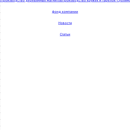
в
Производство деревянных магнитов
Производство кружек и тарелок- сублим
фонд компании
Новости
Статьи