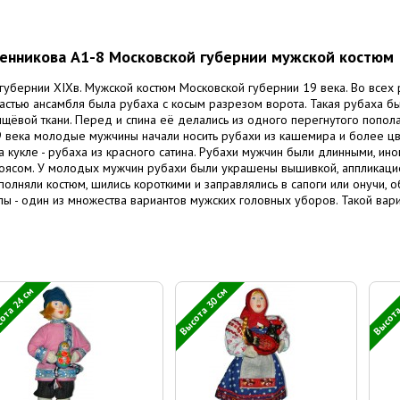
ленникова А1-8 Московской губернии мужской костюм
губернии XIXв. Мужской костюм Московской губернии 19 века. Во всех
частью ансамбля была рубаха с косым разрезом ворота. Такая рубаха бы
щёвой ткани. Перед и спина её делались из одного перегнутого попола
9 века молодые мужчины начали носить рубахи из кашемира и более ц
. На кукле - рубаха из красного сатина. Рубахи мужчин были длинными, и
ясом. У молодых мужчин рубахи были украшены вышивкой, аппликацией
полняли костюм, шились короткими и заправлялись в сапоги или онучи, 
лы - один из множества вариантов мужских головных уборов. Такой вари
ота 24 см
Высота 30 см
Высота