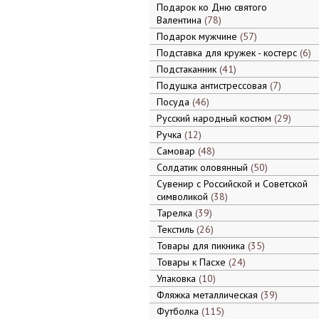
Подарок ко Дню святого
Валентина
78
Подарок мужчине
57
Подставка для кружек - костерс
6
Подстаканник
41
Подушка антистрессовая
7
Посуда
46
Русский народный костюм
29
Ручка
12
Самовар
48
Солдатик оловянный
50
Сувенир с Российской и Советской
символикой
38
Тарелка
39
Текстиль
26
Товары для пикника
35
Товары к Пасхе
24
Упаковка
10
Фляжка металлическая
39
Футболка
115