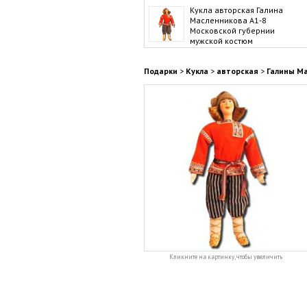
Кукла авторская Галина
Масленникова А1-8
Московской губернии
мужской костюм
Подарки
>
Кукла
>
авторская
>
Галины М
Кликните на картинку, чтобы увеличить