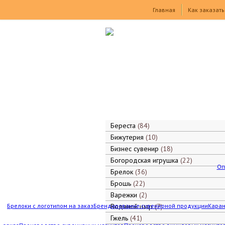
Товары
Главная
Как заказать
Береста
84
Бижутерия
10
Бизнес сувенир
18
Богородская игрушка
22
Оп
Брелок
36
Брошь
22
Варежки
2
Брелоки с логотипом на заказ
Брендирование сувенирной продукции
Водяной шар
7
Каран
Гжель
41