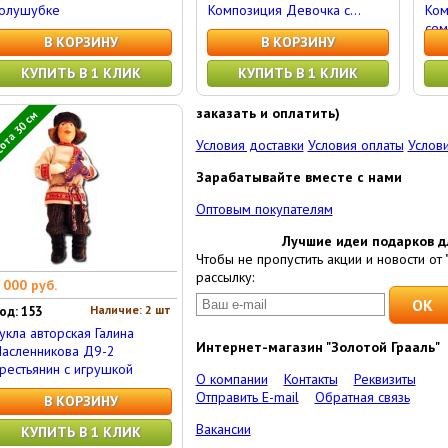
олушубке
Композиция Девочка с...
Ком
сем
В КОРЗИНУ
В КОРЗИНУ
КУПИТЬ В 1 КЛИК
КУПИТЬ В 1 КЛИК
заказать и оплатить)
ота 30 см
Условия доставки
Условия оплаты
Услови
Зарабатывайте вместе с нами
Оптовым покупателям
Лучшие идеи подарков д
Чтобы не пропустить акции и новости от 
рассылку:
 000 руб.
Наличие: 2 шт
од: 153
укла авторская Галина
Интернет-магазин "Золотой Грааль"
асленникова Д9-2
рестьянин с игрушкой
О компании
Контакты
Реквизиты
Отправить E-mail
Обратная связь
В КОРЗИНУ
Вакансии
КУПИТЬ В 1 КЛИК