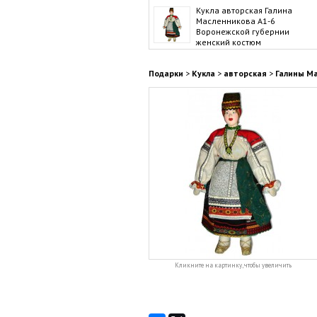
Кукла авторская Галина
Масленникова А1-6
Воронежской губернии
женский костюм
Подарки
>
Кукла
>
авторская
>
Галины М
Кликните на картинку, чтобы увеличить