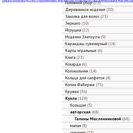
заказ
Производство сувенирных магнитов
Производство виниловых магнито
Головной убор
72
Деревянное изделие
30
Заколка для волос
23
Зеркало
10
Игрушка
22
Изделия Златоуста
9
Карандаш сувенирный
14
Карты игральные
6
Книга
23
Кокарда
6
Колокольчик
14
Кольца для салфеток
4
Копия Фаберже
71
Кружка
36
Кукла
128
большая
5
авторская
68
Галины Масленниковой
68
малая
8
средняя
25