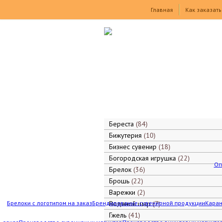
Товары
Главная
Как заказать
Береста
84
Бижутерия
10
Бизнес сувенир
18
Богородская игрушка
22
Оп
Брелок
36
Брошь
22
Варежки
2
Брелоки с логотипом на заказ
Брендирование сувенирной продукции
Водяной шар
7
Каран
Гжель
41