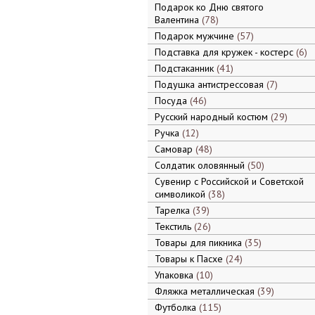
Подарок ко Дню святого
Валентина
78
Подарок мужчине
57
Подставка для кружек - костерс
6
Подстаканник
41
Подушка антистрессовая
7
Посуда
46
Русский народный костюм
29
Ручка
12
Самовар
48
Солдатик оловянный
50
Сувенир с Российской и Советской
символикой
38
Тарелка
39
Текстиль
26
Товары для пикника
35
Товары к Пасхе
24
Упаковка
10
Фляжка металлическая
39
Футболка
115