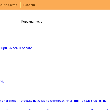
роизводство
Новости
Корзина пуста
Принимаем к оплате
YML
з с логотипом
Матрешка на заказ по фотографии
Магниты на холодильник на