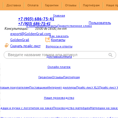
Доставка
Оплата
Гарантии
Отзывы
Партнёрам
Наше п
Главная
+7 (903) 686-75-41
Пользователь
+7 (903) 686-75-41
О компании
Контакты
Приветственное слово
Консультации:
10:00 до 18:00, пн-пт
export@GoldenGrail.com
Как заказать
GoldenGrail
Контакты
Скачать прайс-лист
Вопросы и ответы
Доставка
Оплата
Онлайн платеж
Гарантии
Отзывы
Партнёрам
товым покупателям
Поставщики
Интернет-диллеры
Прайс-лист XLS
Прайс-лист 
Наше производство
даши и ручки с логотипом на заказ
Производство матрёшек
Матрешки на зака