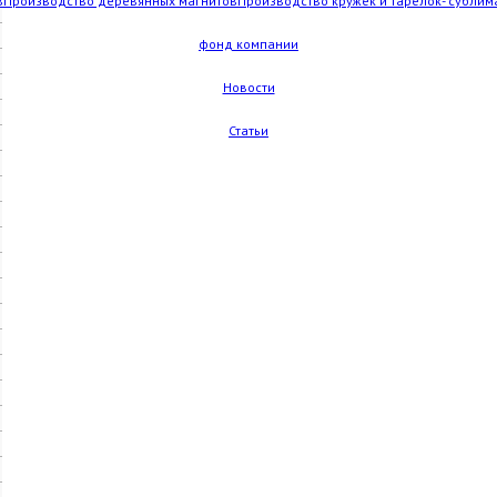
в
Производство деревянных магнитов
Производство кружек и тарелок- сублим
фонд компании
Новости
Статьи