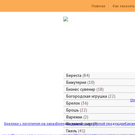
Товары
Главная
Как заказать
Береста
84
Бижутерия
10
Бизнес сувенир
18
Богородская игрушка
22
Оп
Брелок
36
Брошь
22
Варежки
2
Брелоки с логотипом на заказ
Брендирование сувенирной продукции
Водяной шар
7
Каран
Гжель
41