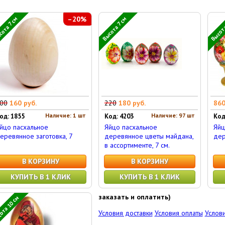
–20%
Высота
ота 7 см
Высота 7 см
00
160 руб.
220
180 руб.
860
Наличие: 1 шт
Наличие: 97 шт
од: 1855
Код: 4203
Код
йцо пасхальное
Яйцо пасхальное
Яйц
еревянное заготовка, 7
деревянное цветы майдана,
дер
в ассортименте, 7 см.
В КОРЗИНУ
В КОРЗИНУ
КУПИТЬ В 1 КЛИК
КУПИТЬ В 1 КЛИК
заказать и оплатить)
ота 10 см
Условия доставки
Условия оплаты
Услови