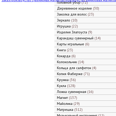
заказ
Производство сувенирных магнитов
Производство виниловых магнито
Головной убор
72
Деревянное изделие
30
Заколка для волос
23
Зеркало
10
Игрушка
22
Изделия Златоуста
9
Карандаш сувенирный
14
Карты игральные
6
Книга
23
Кокарда
6
Колокольчик
14
Кольца для салфеток
4
Копия Фаберже
71
Кружка
36
Кукла
128
Ложка сувенирная
16
Магнит
137
Майолика
29
Матрешка
512
Музыкальный инструмент
11