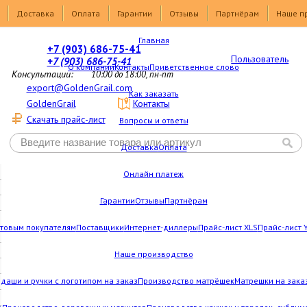
Доставка
Оплата
Гарантии
Отзывы
Партнёрам
Наше п
Главная
+7 (903) 686-75-41
Пользователь
+7 (903) 686-75-41
О компании
Контакты
Приветственное слово
Консультации:
10:00 до 18:00, пн-пт
export@GoldenGrail.com
Как заказать
GoldenGrail
Контакты
Скачать прайс-лист
Вопросы и ответы
Доставка
Оплата
Онлайн платеж
Гарантии
Отзывы
Партнёрам
товым покупателям
Поставщики
Интернет-диллеры
Прайс-лист XLS
Прайс-лист 
Наше производство
даши и ручки с логотипом на заказ
Производство матрёшек
Матрешки на зака