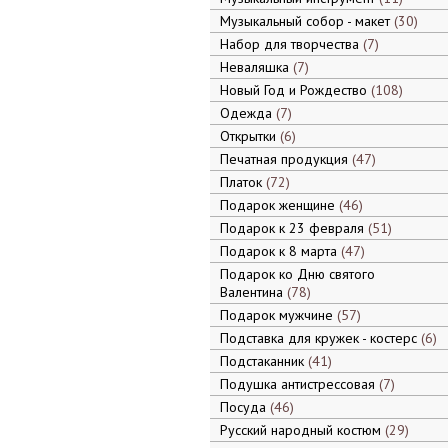
Музыкальный собор - макет
30
Набор для творчества
7
Неваляшка
7
Новый Год и Рождество
108
Одежда
7
Открытки
6
Печатная продукция
47
Платок
72
Подарок женщине
46
Подарок к 23 февраля
51
Подарок к 8 марта
47
Подарок ко Дню святого
Валентина
78
Подарок мужчине
57
Подставка для кружек - костерс
6
Подстаканник
41
Подушка антистрессовая
7
Посуда
46
Русский народный костюм
29