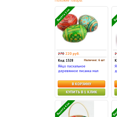
Похожие товары:
Высота 3 см
Выс
270
220 руб.
2
Наличие: 6 шт
Код: 1328
К
Яйцо пасхальное
Я
деревянное писанка мал
д
В КОРЗИНУ
КУПИТЬ В 1 КЛИК
Выс
Высота 4 см