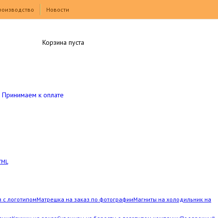
роизводство
Новости
Корзина пуста
Принимаем к оплате
YML
з с логотипом
Матрешка на заказ по фотографии
Магниты на холодильник на