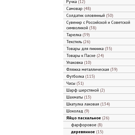
Ручка
12
Самовар
48
Солдатик оловянный
50
Сувенир с Российской и Советской
символикой
38
Тарелка
39
Текстиль
26
Товары для пикника
35
Товары к Пасхе
24
Упаковка
10
Фляжка металлическая
39
Футболка
115
Часы
51
Шарф шерстяной
2
Шахматы
13
Шкатулка лаковая
134
Шоколад
9
Яйцо пасхальное
26
фарфоровое
8
деревянное
15