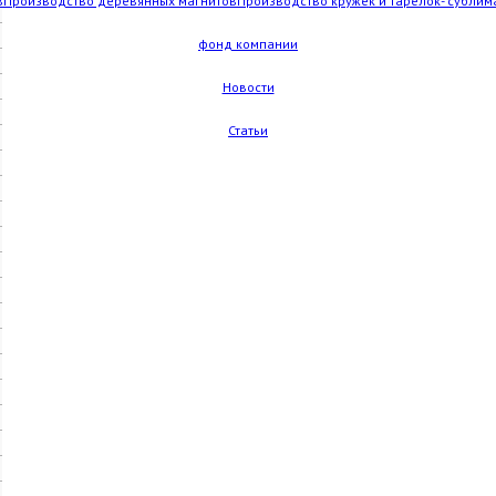
в
Производство деревянных магнитов
Производство кружек и тарелок- сублим
фонд компании
Новости
Статьи