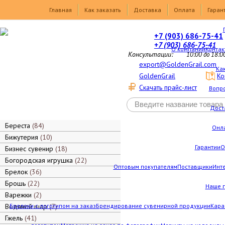
Товары
Главная
Как заказать
Доставка
Оплата
Гаран
+7 (903) 686-75-41
+7 (903) 686-75-41
О компании
Контак
Консультации:
10:00 до 18:0
export@GoldenGrail.com
Как
GoldenGrail
Ко
Скачать прайс-лист
Вопро
Дост
Береста
84
Онл
Бижутерия
10
Гарантии
О
Бизнес сувенир
18
Богородская игрушка
22
Оптовым покупателям
Поставщики
Инт
Брелок
36
Брошь
22
Наше 
Варежки
2
Водяной шар
Брелоки с логотипом на заказ
7
Брендирование сувенирной продукции
Кара
Гжель
41