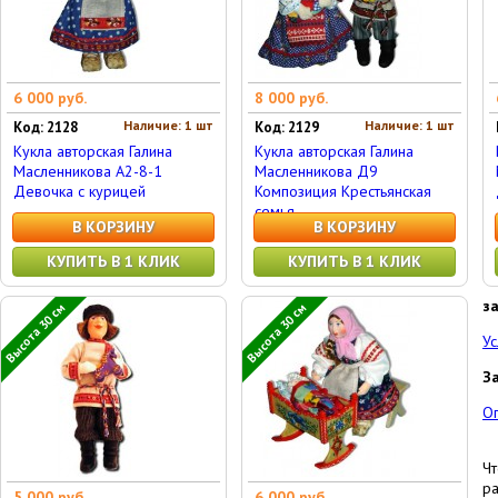
6 000 руб.
8 000 руб.
Наличие: 1 шт
Наличие: 1 шт
Код: 2128
Код: 2129
Кукла авторская Галина
Кукла авторская Галина
Масленникова А2-8-1
Масленникова Д9
Девочка с курицей
Композиция Крестьянская
семья
В КОРЗИНУ
В КОРЗИНУ
КУПИТЬ В 1 КЛИК
КУПИТЬ В 1 КЛИК
з
Высота 30 см
Высота 30 см
Ус
З
О
Чт
ра
5 000 руб.
6 000 руб.