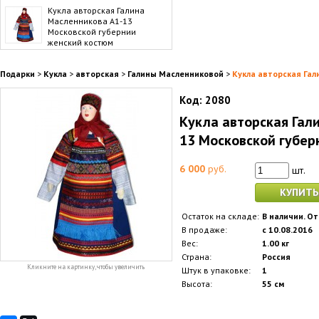
Кукла авторская Галина
Масленникова А1-13
Московской губернии
женский костюм
Подарки
>
Кукла
>
авторская
>
Галины Масленниковой
>
Кукла авторская Гал
Код:
2080
Кукла авторская Гал
13 Московской губер
6 000
руб.
шт.
КУПИТЬ
Остаток на складе:
В наличии. От
В продаже:
с 10.08.2016
Вес:
1.00 кг
Страна:
Россия
Кликните на картинку, чтобы увеличить
Штук в упаковке:
1
Высота:
55 см