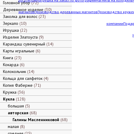
логотипом
Матрешка на заказ по фотографии
Магниты на холодильн
Головной убор
72
Деревянное изделие
30
магнитов
Производство деревянных магнитов
Производство кружек
Заколка для волос
23
Зеркало
10
компании
Подар
Игрушка
22
Изделия Златоуста
9
Карандаш сувенирный
14
Карты игральные
6
Книга
23
Кокарда
6
Колокольчик
14
Кольца для салфеток
4
Копия Фаберже
71
Кружка
36
Кукла
128
большая
5
авторская
68
Галины Масленниковой
68
малая
8
средняя
25