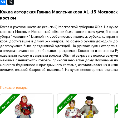
Кукла авторская Галина Масленникова А1-13 Московс
костюм
Кукла в русском костюме (женский) Московской губернии XIXв. На кук
костюмы Москвы и Московской области были схожи с нарядами, бытовав
убора " кокошник ". Главной их особенностью являлась рубаха, которая н
кроя, достигавшие в длину 3-х метров. Но обычно рукава доходили до 
долгорукавка была праздничной одеждой. На рукавах куклы отверстия д
и предназначался он для больших праздников. Кокошник известен на Ру
охватывал голову и закрывал волосы. Обычай закрывать волосы замужне
женщина с непокрытой головой приносит несчастье дому. Кокошники но
женского будничного и праздничного костюма, изготавливался из льня
лентами, тесьмой, бахромой, вышивкой. На кукле неповторимая отделк
Похожие товары:
Высота 30 см
Высота 30 см
Вы