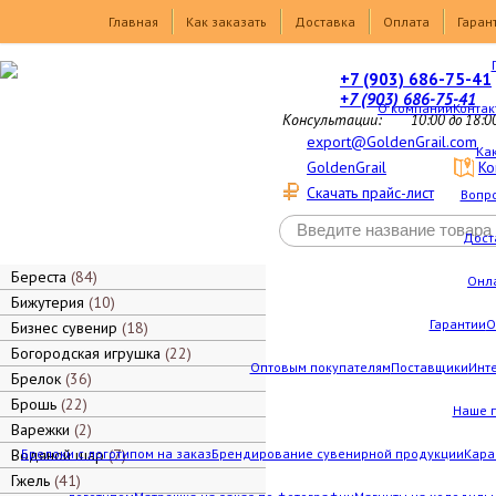
Товары
Главная
Как заказать
Доставка
Оплата
Гаран
+7 (903) 686-75-41
+7 (903) 686-75-41
О компании
Контак
Консультации:
10:00 до 18:0
export@GoldenGrail.com
Как
GoldenGrail
Ко
Скачать прайс-лист
Вопро
Дост
Береста
84
Онл
Бижутерия
10
Гарантии
О
Бизнес сувенир
18
Богородская игрушка
22
Оптовым покупателям
Поставщики
Инт
Брелок
36
Брошь
22
Наше 
Варежки
2
Водяной шар
Брелоки с логотипом на заказ
7
Брендирование сувенирной продукции
Кара
Гжель
41