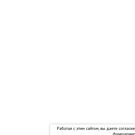
Работая с этим сайтом, вы даете соглас
функционир