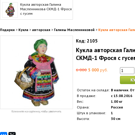
Кукла авторская Галина
Масленникова СКМД-1 Фрося
с гусем
Подарки
>
Кукла
>
авторская
>
Галины Масленниковой
>
Кукла авторская Га
Код:
2105
Кукла авторская Гал
СКМД-1 Фрося с гусе
6 000
5 000
руб.
К
Остаток на складе:
В наличии. От
В продаже:
с 15.08.2016
Вес:
1.00 кг
Страна:
Россия
Кликните на картинку, чтобы увеличить
Штук в упаковке:
1
Высота:
30 см