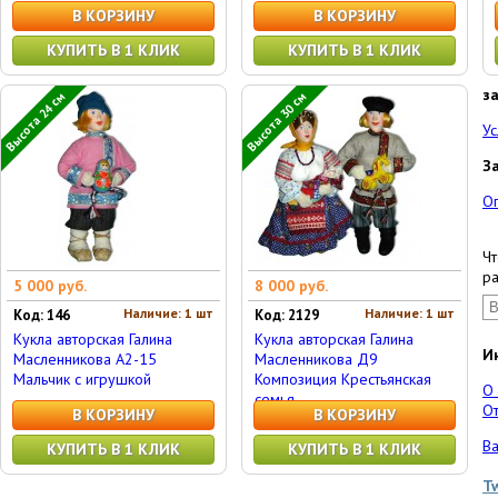
В КОРЗИНУ
В КОРЗИНУ
КУПИТЬ В 1 КЛИК
КУПИТЬ В 1 КЛИК
з
Высота 24 см
Высота 30 см
Ус
З
О
Чт
ра
5 000 руб.
8 000 руб.
Наличие: 1 шт
Наличие: 1 шт
Код: 146
Код: 2129
Кукла авторская Галина
Кукла авторская Галина
И
Масленникова А2-15
Масленникова Д9
Мальчик с игрушкой
Композиция Крестьянская
О
семья
От
В КОРЗИНУ
В КОРЗИНУ
Ва
КУПИТЬ В 1 КЛИК
КУПИТЬ В 1 КЛИК
T