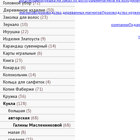
логотипом
Матрешка на заказ по фотографии
Магниты на холодильн
Головной убор
72
Деревянное изделие
30
магнитов
Производство деревянных магнитов
Производство кружек
Заколка для волос
23
Зеркало
10
компании
Подар
Игрушка
22
Изделия Златоуста
9
Карандаш сувенирный
14
Карты игральные
6
Книга
23
Кокарда
6
Колокольчик
14
Кольца для салфеток
4
Копия Фаберже
71
Кружка
36
Кукла
128
большая
5
авторская
68
Галины Масленниковой
68
малая
8
средняя
25