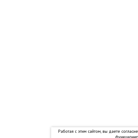
Работая с этим сайтом, вы даете соглас
функционир