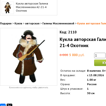
Кукла авторская Галина
Масленникова А2-21-4
Охотник
Подарки
>
Кукла
>
авторская
>
Галины Масленниковой
>
Кукла авторская Гал
Код:
2110
Кукла авторская Гал
21-4 Охотник
6 000
5 000
руб.
К
Остаток на складе:
В наличии. От
В продаже:
с 15.08.2016
Вес:
1.00 кг
Страна:
Россия
Кликните на картинку, чтобы увеличить
Штук в упаковке:
1
Высота:
30 см