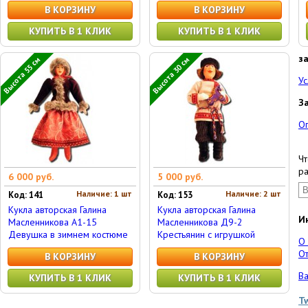
В КОРЗИНУ
В КОРЗИНУ
КУПИТЬ В 1 КЛИК
КУПИТЬ В 1 КЛИК
з
Высота 55 см
Высота 30 см
Ус
З
О
Чт
ра
6 000 руб.
5 000 руб.
Наличие: 1 шт
Наличие: 2 шт
Код: 141
Код: 153
Кукла авторская Галина
Кукла авторская Галина
И
Масленникова А1-15
Масленникова Д9-2
Девушка в зимнем костюме
Крестьянин с игрушкой
О
От
В КОРЗИНУ
В КОРЗИНУ
Ва
КУПИТЬ В 1 КЛИК
КУПИТЬ В 1 КЛИК
T