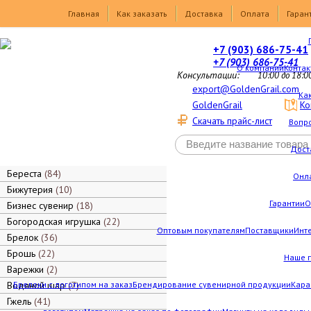
Товары
Главная
Как заказать
Доставка
Оплата
Гаран
+7 (903) 686-75-41
+7 (903) 686-75-41
О компании
Контак
Консультации:
10:00 до 18:0
export@GoldenGrail.com
Как
GoldenGrail
Ко
Скачать прайс-лист
Вопро
Дост
Береста
84
Онл
Бижутерия
10
Гарантии
О
Бизнес сувенир
18
Богородская игрушка
22
Оптовым покупателям
Поставщики
Инт
Брелок
36
Брошь
22
Наше 
Варежки
2
Водяной шар
Брелоки с логотипом на заказ
7
Брендирование сувенирной продукции
Кара
Гжель
41