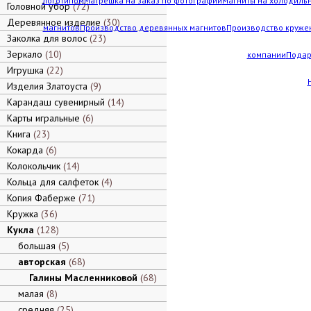
логотипом
Матрешка на заказ по фотографии
Магниты на холодильн
Головной убор
72
Деревянное изделие
30
магнитов
Производство деревянных магнитов
Производство кружек
Заколка для волос
23
Зеркало
10
компании
Подар
Игрушка
22
Изделия Златоуста
9
Карандаш сувенирный
14
Карты игральные
6
Книга
23
Кокарда
6
Колокольчик
14
Кольца для салфеток
4
Копия Фаберже
71
Кружка
36
Кукла
128
большая
5
авторская
68
Галины Масленниковой
68
малая
8
средняя
25