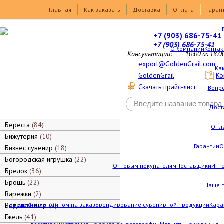
Товары
Главная
Как заказать
Доставка
Оплата
Гаран
+7 (903) 686-75-41
+7 (903) 686-75-41
О компании
Контак
Консультации:
10:00 до 18:0
export@GoldenGrail.com
Как
GoldenGrail
Ко
Скачать прайс-лист
Вопро
Дост
Береста
84
Онл
Бижутерия
10
Гарантии
О
Бизнес сувенир
18
Богородская игрушка
22
Оптовым покупателям
Поставщики
Инт
Брелок
36
Брошь
22
Наше 
Варежки
2
Водяной шар
Брелоки с логотипом на заказ
7
Брендирование сувенирной продукции
Кара
Гжель
41