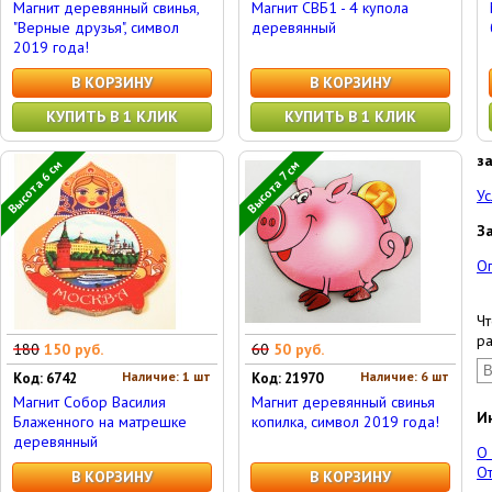
Магнит деревянный свинья,
Магнит СВБ1 - 4 купола
"Верные друзья", символ
деревянный
2019 года!
В КОРЗИНУ
В КОРЗИНУ
КУПИТЬ В 1 КЛИК
КУПИТЬ В 1 КЛИК
з
Высота 6 см
Высота 7 см
Ус
З
О
Чт
ра
180
150 руб.
60
50 руб.
Наличие: 1 шт
Наличие: 6 шт
Код: 6742
Код: 21970
Магнит Собор Василия
Магнит деревянный свинья
И
Блаженного на матрешке
копилка, символ 2019 года!
деревянный
О
От
В КОРЗИНУ
В КОРЗИНУ