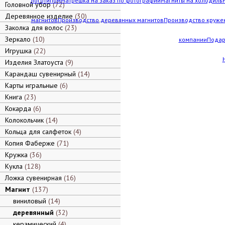
логотипом
Матрешка на заказ по фотографии
Магниты на холодильн
Головной убор
72
Деревянное изделие
30
магнитов
Производство деревянных магнитов
Производство кружек
Заколка для волос
23
Зеркало
10
компании
Подар
Игрушка
22
Изделия Златоуста
9
Карандаш сувенирный
14
Карты игральные
6
Книга
23
Кокарда
6
Колокольчик
14
Кольца для салфеток
4
Копия Фаберже
71
Кружка
36
Кукла
128
Ложка сувенирная
16
Магнит
137
виниловый
14
деревянный
32
керамический
4