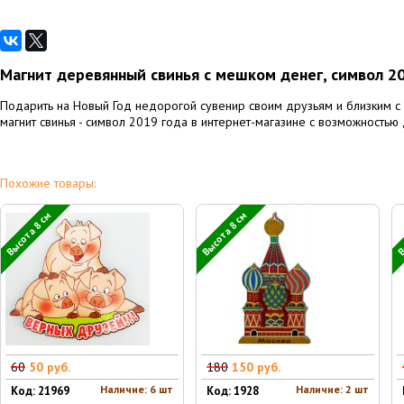
Магнит деревянный свинья с мешком денег, символ 20
Подарить на Новый Год недорогой сувенир своим друзьям и близким с п
магнит cвинья - символ 2019 года в интернет-магазине с возможностью 
Похожие товары:
Высота 8 см
Высота 8 см
В
60
50 руб.
180
150 руб.
Наличие: 6 шт
Наличие: 2 шт
Код: 21969
Код: 1928