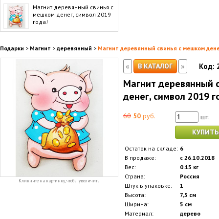
Магнит деревянный свинья с
мешком денег, символ 2019
года!
Подарки
>
Магнит
>
деревянный
>
Магнит деревянный свинья с мешком денег
«
»
В КАТАЛОГ
Код:
Магнит деревянный 
денег, символ 2019 г
60
50
руб.
шт.
КУПИТЬ
Остаток на складе:
6
В продаже:
с 26.10.2018
Вес:
0.15 кг
Страна:
Россия
Кликните на картинку, чтобы увеличить
Штук в упаковке:
1
Высота:
7,5 см
Ширина:
5 см
Материал:
дерево