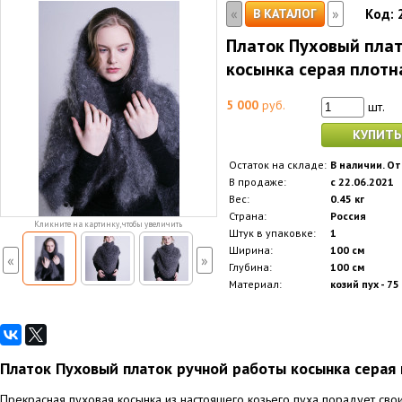
«
»
В КАТАЛОГ
Код:
Платок Пуховый плат
косынка серая плотн
5 000
руб.
шт.
КУПИТЬ
Остаток на складе:
В наличии. От
В продаже:
с 22.06.2021
Вес:
0.45 кг
Страна:
Россия
Кликните на картинку, чтобы увеличить
Штук в упаковке:
1
Ширина:
100 см
«
»
Глубина:
100 см
Материал:
козий пух - 75
Платок Пуховый платок ручной работы косынка серая 
Прекрасная пуховая косынка из настоящего козьего пуха порадует сво