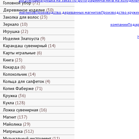
логотипом
Матрешка на заказ по фотографии
Магниты на холодильн
Головной убор
72
Деревянное изделие
30
магнитов
Производство деревянных магнитов
Производство кружек
Заколка для волос
23
Зеркало
10
компании
Подар
Игрушка
22
Изделия Златоуста
9
Карандаш сувенирный
14
Карты игральные
6
Книга
23
Кокарда
6
Колокольчик
14
Кольца для салфеток
4
Копия Фаберже
71
Кружка
36
Кукла
128
Ложка сувенирная
16
Магнит
137
Майолика
29
Матрешка
512
Музыкальный инструмент
11