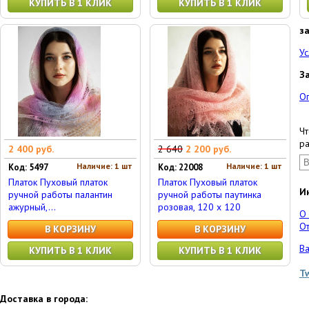
КУПИТЬ В 1 КЛИК
КУПИТЬ В 1 КЛИК
з
Ус
З
О
Чт
ра
2 400 руб.
2 640
2 200 руб.
Наличие: 1 шт
Наличие: 1 шт
Код: 5497
Код: 22008
Платок Пуховый платок
Платок Пуховый платок
И
ручной работы палантин
ручной работы паутинка
ажурный,...
розовая, 120 x 120
О
От
В КОРЗИНУ
В КОРЗИНУ
Ва
КУПИТЬ В 1 КЛИК
КУПИТЬ В 1 КЛИК
T
Доставка в города: