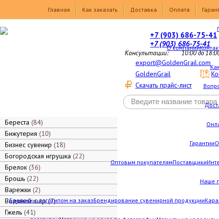
Товары
Главная
Как заказать
Доставка
Оплата
Гаран
+7 (903) 686-75-41
+7 (903) 686-75-41
О компании
Контак
Консультации:
10:00 до 18:0
export@GoldenGrail.com
Как
GoldenGrail
Ко
Скачать прайс-лист
Вопро
Дост
Береста
84
Онл
Бижутерия
10
Гарантии
О
Бизнес сувенир
18
Богородская игрушка
22
Оптовым покупателям
Поставщики
Инт
Брелок
36
Брошь
22
Наше 
Варежки
2
Водяной шар
Брелоки с логотипом на заказ
7
Брендирование сувенирной продукции
Кара
Гжель
41