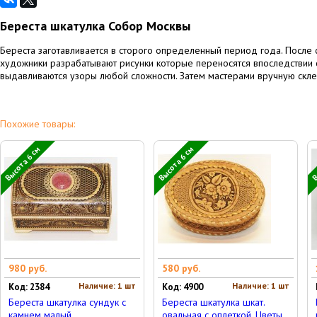
Береста шкатулка Собор Москвы
Береста заготавливается в сторого определенный период года. Посл
художники разрабатывают рисунки которые переносятся впоследствии
выдавливаются узоры любой сложности. Затем мастерами вручную склеи
Похожие товары:
Высота 6 см
Высота 6 см
В
980 руб.
580 руб.
Наличие: 1 шт
Наличие: 1 шт
Код: 2384
Код: 4900
Береста шкатулка сундук с
Береста шкатулка шкат.
камнем малый
овальная с оплеткой, Цветы