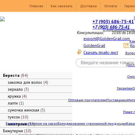
Товары
Главная
Как заказать
Доставка
Оплата
Гаран
+7 (903) 686-75-41
+7 (903) 686-75-41
О компании
Контак
Консультации:
10:00 до 18:0
export@GoldenGrail.com
Как
GoldenGrail
Ко
Скачать прайс-лист
Вопро
Дост
Береста
84
Онл
заколка для волос
4
Гарантии
О
зеркало
3
кружка
4
Оптовым покупателям
Поставщики
Инт
лапти
1
сумочка женская
3
Наше 
туесок
10
Брелоки с логотипом на заказ
шкатулка
51
Брендирование сувенирной продукции
Кара
Бижутерия
10