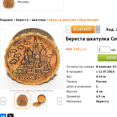
Москвы
Подарки
>
Береста
>
шкатулка
>
Береста шкатулка Собор Москвы
«
»
В КАТАЛОГ
Код:
Береста шкатулка С
420
350
руб.
шт.
КУПИ
Остаток на складе:
В наличии. От
В продаже:
с 12.07.2016
Вес:
0.26 кг
Страна:
Россия
Штук в упаковке:
1
Кликните на картинку, чтобы увеличить
Высота:
4 см
Диаметр:
6,5 см
«
»
Материал:
береста