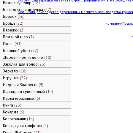
логотипом
Матрешка на заказ по фотографии
Магниты на холодильн
Бизнес сувенир
18
Богородская игрушка
22
магнитов
Производство деревянных магнитов
Производство кружек
Брелок
36
Брошь
22
компании
Подар
Варежки
2
Водяной шар
7
Гжель
41
Головной убор
72
Деревянное изделие
30
Заколка для волос
23
Зеркало
10
Игрушка
22
Изделия Златоуста
9
Карандаш сувенирный
14
Карты игральные
6
Книга
23
Кокарда
6
Колокольчик
14
Кольца для салфеток
4
Копия Фаберже
71