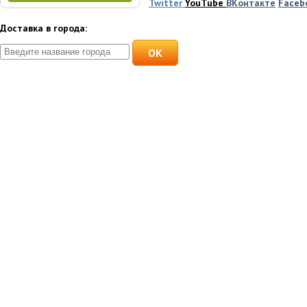
Twitter
YouTube
ВКонтакте
Faceb
Доставка в города:
OK