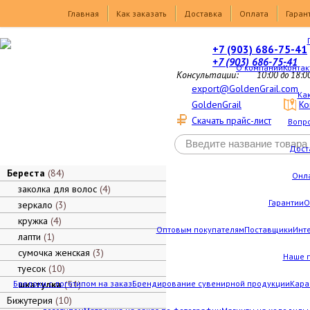
Товары
Главная
Как заказать
Доставка
Оплата
Гаран
+7 (903) 686-75-41
+7 (903) 686-75-41
О компании
Контак
Консультации:
10:00 до 18:0
export@GoldenGrail.com
Как
GoldenGrail
Ко
Скачать прайс-лист
Вопро
Дост
Береста
84
Онл
заколка для волос
4
Гарантии
О
зеркало
3
кружка
4
Оптовым покупателям
Поставщики
Инт
лапти
1
сумочка женская
3
Наше 
туесок
10
Брелоки с логотипом на заказ
шкатулка
51
Брендирование сувенирной продукции
Кара
Бижутерия
10