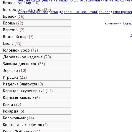
логотипом
Матрешка на заказ по фотографии
Магниты на холодильн
Бизнес сувенир
18
Богородская игрушка
22
магнитов
Производство деревянных магнитов
Производство кружек
Брелок
36
Брошь
22
компании
Подар
Варежки
2
Водяной шар
7
Гжель
41
Головной убор
72
Деревянное изделие
30
Заколка для волос
23
Зеркало
10
Игрушка
22
Изделия Златоуста
9
Карандаш сувенирный
14
Карты игральные
6
Книга
23
Кокарда
6
Колокольчик
14
Кольца для салфеток
4
Копия Фаберже
71