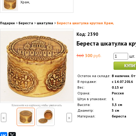
Храм,
Подарки
>
Береста
>
шкатулка
>
Береста шкатулка круглая Храм,
Код:
2390
Береста шкатулка кр
360
300
руб.
шт.
КУПИ
Остаток на складе:
В наличии. От
В продаже:
с 14.07.2016
Вес:
0.15 кг
Страна:
Россия
Штук в упаковке:
1
Высота:
3,5 см
Кликните на картинку, чтобы увеличить
Диаметр:
5 см
Материал:
береста
«
»