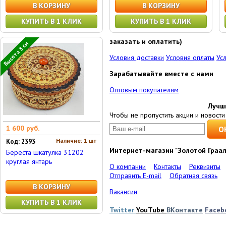
В КОРЗИНУ
В КОРЗИНУ
КУПИТЬ В 1 КЛИК
КУПИТЬ В 1 КЛИК
заказать и оплатить)
Высота 3 см
Условия доставки
Условия оплаты
Ус
Зарабатывайте вместе с нами
Оптовым покупателям
Лучш
Чтобы не пропустить акции и новости 
1 600 руб.
Наличие: 1 шт
Код: 2393
Интернет-магазин "Золотой Граал
Береста шкатулка 31202
круглая янтарь
О компании
Контакты
Реквизиты
Отправить E-mail
Обратная связь
В КОРЗИНУ
Вакансии
КУПИТЬ В 1 КЛИК
Twitter
YouTube
ВКонтакте
Faceb