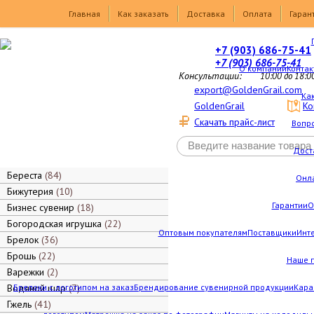
Товары
Главная
Как заказать
Доставка
Оплата
Гаран
+7 (903) 686-75-41
+7 (903) 686-75-41
О компании
Контак
Консультации:
10:00 до 18:0
export@GoldenGrail.com
Как
GoldenGrail
Ко
Скачать прайс-лист
Вопро
Дост
Береста
84
Онл
Бижутерия
10
Гарантии
О
Бизнес сувенир
18
Богородская игрушка
22
Оптовым покупателям
Поставщики
Инт
Брелок
36
Брошь
22
Наше 
Варежки
2
Водяной шар
Брелоки с логотипом на заказ
7
Брендирование сувенирной продукции
Кара
Гжель
41