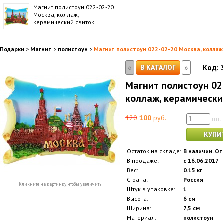
Магнит полистоун 022-02-20
Москва, коллаж,
керамический свиток
Подарки
>
Магнит
>
полистоун
>
Магнит полистоун 022-02-20 Москва, коллаж
«
»
В КАТАЛОГ
Код:
Магнит полистоун 02
коллаж, керамически
120
100
руб.
шт.
КУПИ
Остаток на складе:
В наличии. От
В продаже:
с 16.06.2017
Вес:
0.15 кг
Страна:
Россия
Кликните на картинку, чтобы увеличить
Штук в упаковке:
1
Высота:
6 см
Ширина:
7,5 см
Материал:
полистоун