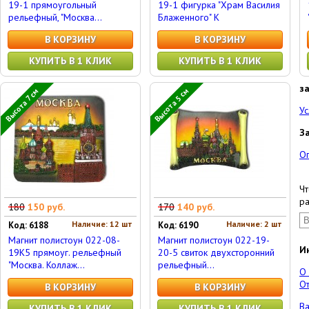
19-1 прямоугольный
19-1 фигурка "Храм Василия
рельефный, "Москва...
Блаженного" К
В КОРЗИНУ
В КОРЗИНУ
КУПИТЬ В 1 КЛИК
КУПИТЬ В 1 КЛИК
з
Высота 5 см
Высота 7 см
Ус
З
О
Чт
ра
180
150 руб.
170
140 руб.
Наличие: 12 шт
Наличие: 2 шт
Код: 6188
Код: 6190
Магнит полистоун 022-08-
Магнит полистоун 022-19-
И
19K5 прямоуг. рельефный
20-5 свиток двухсторонний
"Москва. Коллаж...
рельефный...
О
От
В КОРЗИНУ
В КОРЗИНУ
Ва
КУПИТЬ В 1 КЛИК
КУПИТЬ В 1 КЛИК