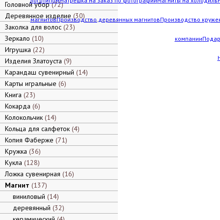
логотипом
Матрешка на заказ по фотографии
Магниты на холодильн
Головной убор
72
Деревянное изделие
30
магнитов
Производство деревянных магнитов
Производство кружек
Заколка для волос
23
Зеркало
10
компании
Подар
Игрушка
22
Изделия Златоуста
9
Карандаш сувенирный
14
Карты игральные
6
Книга
23
Кокарда
6
Колокольчик
14
Кольца для салфеток
4
Копия Фаберже
71
Кружка
36
Кукла
128
Ложка сувенирная
16
Магнит
137
виниловый
14
деревянный
32
керамический
4