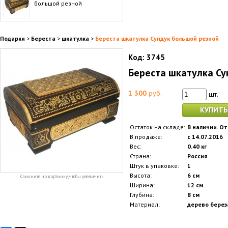
большой резной
Подарки
>
Береста
>
шкатулка
>
Береста шкатулка Сундук большой резной
Код:
3745
Береста шкатулка Су
1 300
руб.
шт.
КУПИТЬ
Остаток на складе:
В наличии. От
В продаже:
с 14.07.2016
Вес:
0.40 кг
Страна:
Россия
Штук в упаковке:
1
Высота:
6 см
Кликните на картинку, чтобы увеличить
Ширина:
12 см
Глубина:
8 см
Материал:
дерево береза