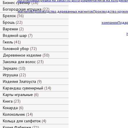
логотипом
Матрешка на заказ по фотографии
Магниты на холодильн
Бизнес сувенир
18
Богородская игрушка
22
магнитов
Производство деревянных магнитов
Производство кружек
Брелок
36
Брошь
22
компании
Подар
Варежки
2
Водяной шар
7
Гжель
41
Головной убор
72
Деревянное изделие
30
Заколка для волос
23
Зеркало
10
Игрушка
22
Изделия Златоуста
9
Карандаш сувенирный
14
Карты игральные
6
Книга
23
Кокарда
6
Колокольчик
14
Кольца для салфеток
4
Копия Фаберже
71