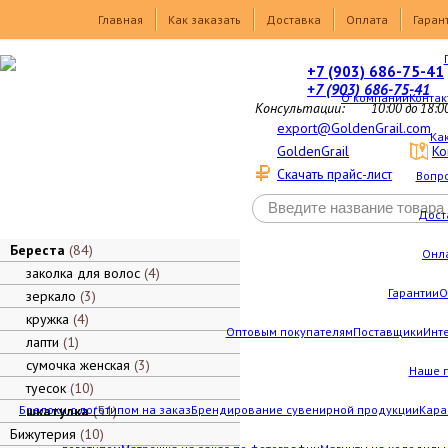
Товары
Главная
Как заказать
Доставка
Оплата
Гаран
+7 (903) 686-75-41
+7 (903) 686-75-41
О компании
Контак
Консультации:
10:00 до 18:0
export@GoldenGrail.com
Как
GoldenGrail
Ко
Скачать прайс-лист
Вопро
Дост
Береста
84
Онл
заколка для волос
4
Гарантии
О
зеркало
3
кружка
4
Оптовым покупателям
Поставщики
Инт
лапти
1
сумочка женская
3
Наше 
туесок
10
Брелоки с логотипом на заказ
шкатулка
51
Брендирование сувенирной продукции
Кара
Бижутерия
10