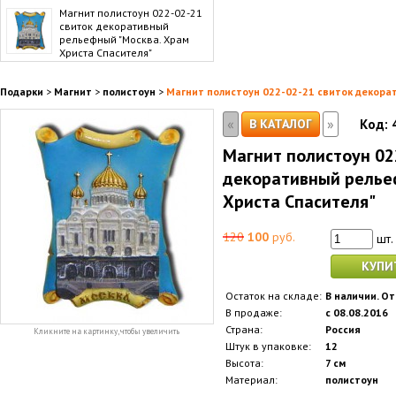
Магнит полистоун 022-02-21
свиток декоративный
рельефный "Москва. Храм
Христа Спасителя"
Подарки
>
Магнит
>
полистоун
>
Магнит полистоун 022-02-21 свиток декора
«
»
В КАТАЛОГ
Код:
Магнит полистоун 02
декоративный релье
Христа Спасителя"
120
100
руб.
шт.
КУПИ
Остаток на складе:
В наличии. От
В продаже:
с 08.08.2016
Страна:
Россия
Кликните на картинку, чтобы увеличить
Штук в упаковке:
12
Высота:
7 см
Материал:
полистоун