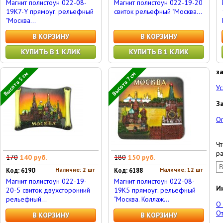
Магнит полистоун 022-08-
Магнит полистоун 022-19-20
19K7-Y прямоуг. рельефный
свиток рельефный "Москва...
"Москва...
В КОРЗИНУ
В КОРЗИНУ
КУПИТЬ В 1 КЛИК
КУПИТЬ В 1 КЛИК
з
Высота 5 см
Высота 7 см
Ус
З
О
Чт
ра
170
140 руб.
180
150 руб.
Наличие: 2 шт
Наличие: 12 шт
Код: 6190
Код: 6188
Магнит полистоун 022-19-
Магнит полистоун 022-08-
И
20-5 свиток двухсторонний
19K5 прямоуг. рельефный
рельефный...
"Москва. Коллаж...
О
От
В КОРЗИНУ
В КОРЗИНУ