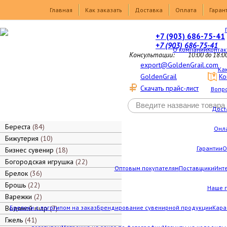
Товары
Главная
Как заказать
Доставка
Оплата
Гаран
+7 (903) 686-75-41
+7 (903) 686-75-41
О компании
Контак
Консультации:
10:00 до 18:0
export@GoldenGrail.com
Как
GoldenGrail
Ко
Скачать прайс-лист
Вопро
Дост
Береста
84
Онл
Бижутерия
10
Гарантии
О
Бизнес сувенир
18
Богородская игрушка
22
Оптовым покупателям
Поставщики
Инт
Брелок
36
Брошь
22
Наше 
Варежки
2
Водяной шар
Брелоки с логотипом на заказ
7
Брендирование сувенирной продукции
Кара
Гжель
41