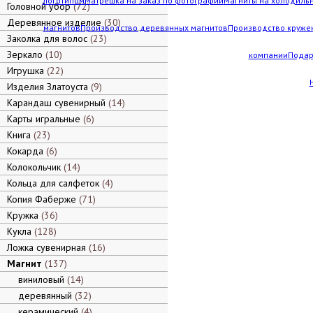
логотипом
Матрешка на заказ по фотографии
Магниты на холодильн
Головной убор
72
Деревянное изделие
30
магнитов
Производство деревянных магнитов
Производство кружек
Заколка для волос
23
Зеркало
10
компании
Подар
Игрушка
22
Изделия Златоуста
9
Карандаш сувенирный
14
Карты игральные
6
Книга
23
Кокарда
6
Колокольчик
14
Кольца для салфеток
4
Копия Фаберже
71
Кружка
36
Кукла
128
Ложка сувенирная
16
Магнит
137
виниловый
14
деревянный
32
керамический
4