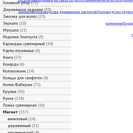
логотипом
Матрешка на заказ по фотографии
Магниты на холодильн
Головной убор
72
Деревянное изделие
30
магнитов
Производство деревянных магнитов
Производство кружек
Заколка для волос
23
Зеркало
10
компании
Подар
Игрушка
22
Изделия Златоуста
9
Карандаш сувенирный
14
Карты игральные
6
Книга
23
Кокарда
6
Колокольчик
14
Кольца для салфеток
4
Копия Фаберже
71
Кружка
36
Кукла
128
Ложка сувенирная
16
Магнит
137
виниловый
14
деревянный
32
керамический
4