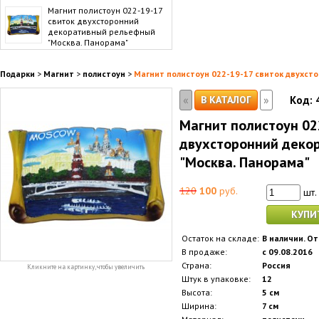
Магнит полистоун 022-19-17
свиток двухсторонний
декоративный рельефный
"Москва. Панорама"
Подарки
>
Магнит
>
полистоун
>
Магнит полистоун 022-19-17 свиток двухст
«
»
В КАТАЛОГ
Код:
Магнит полистоун 02
двухсторонний деко
"Москва. Панорама"
120
100
руб.
шт.
КУПИ
Остаток на складе:
В наличии. От
В продаже:
с 09.08.2016
Страна:
Россия
Кликните на картинку, чтобы увеличить
Штук в упаковке:
12
Высота:
5 см
Ширина:
7 см