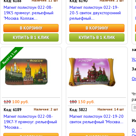
Наличие: 12 шт
Наличие: 2 шт
Код: 6188
Код: 6190
Магнит полистоун 022-08-
Магнит полистоун 022-19-
19K5 прямоуг. рельефный
20-5 свиток двухсторонний
"Москва. Коллаж...
рельефный...
В КОРЗИНУ
В КОРЗИНУ
КУПИТЬ В 1 КЛИК
КУПИТЬ В 1 КЛИК
з
Высота 5 см
Ус
З
О
Чт
ра
120
100 руб.
180
150 руб.
Наличие: 2 шт
Наличие: 14 шт
Код: 6189
Код: 3822
Магнит полистоун 022-08-
Магнит полистоун 022-19-20
И
19K7-Y прямоуг. рельефный
свиток рельефный "Москва...
"Москва...
О
От