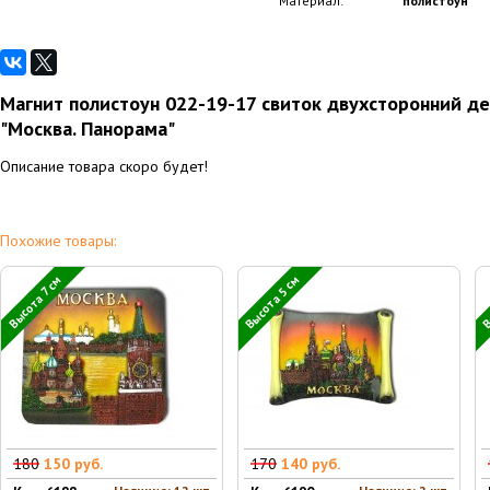
Материал:
полистоун
Магнит полистоун 022-19-17 свиток двухсторонний 
"Москва. Панорама"
Описание товара скоро будет!
Похожие товары:
Высота 5 см
В
Высота 7 см
180
150 руб.
170
140 руб.