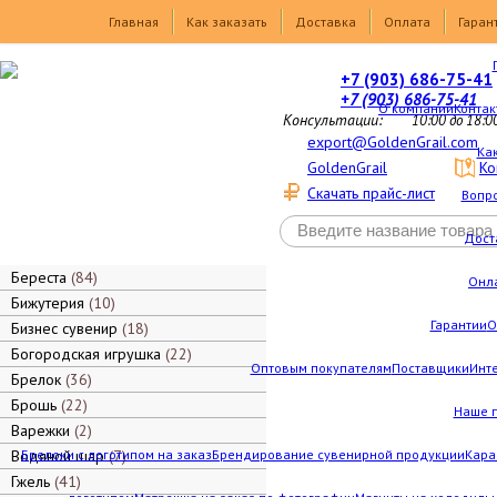
Товары
Главная
Как заказать
Доставка
Оплата
Гаран
+7 (903) 686-75-41
+7 (903) 686-75-41
О компании
Контак
Консультации:
10:00 до 18:0
export@GoldenGrail.com
Как
GoldenGrail
Ко
Скачать прайс-лист
Вопро
Дост
Береста
84
Онл
Бижутерия
10
Гарантии
О
Бизнес сувенир
18
Богородская игрушка
22
Оптовым покупателям
Поставщики
Инт
Брелок
36
Брошь
22
Наше 
Варежки
2
Водяной шар
Брелоки с логотипом на заказ
7
Брендирование сувенирной продукции
Кара
Гжель
41