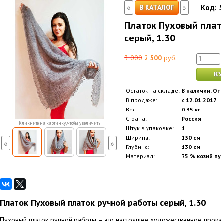
«
»
В КАТАЛОГ
Код:
Платок Пуховый плат
серый, 1.30
3 000
2 500
руб.
К
Остаток на складе:
В наличии. От
В продаже:
с 12.01.2017
Вес:
0.35 кг
Страна:
Россия
Кликните на картинку, чтобы увеличить
Штук в упаковке:
1
Ширина:
130 см
«
»
Глубина:
130 см
Материал:
75 % козий пу
Платок Пуховый платок ручной работы серый, 1.30
Пуховый платок ручной работы – это настоящее художественное произ