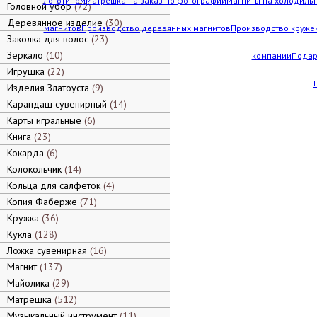
логотипом
Матрешка на заказ по фотографии
Магниты на холодильн
Головной убор
72
Деревянное изделие
30
магнитов
Производство деревянных магнитов
Производство кружек
Заколка для волос
23
Зеркало
10
компании
Подар
Игрушка
22
Изделия Златоуста
9
Карандаш сувенирный
14
Карты игральные
6
Книга
23
Кокарда
6
Колокольчик
14
Кольца для салфеток
4
Копия Фаберже
71
Кружка
36
Кукла
128
Ложка сувенирная
16
Магнит
137
Майолика
29
Матрешка
512
Музыкальный инструмент
11