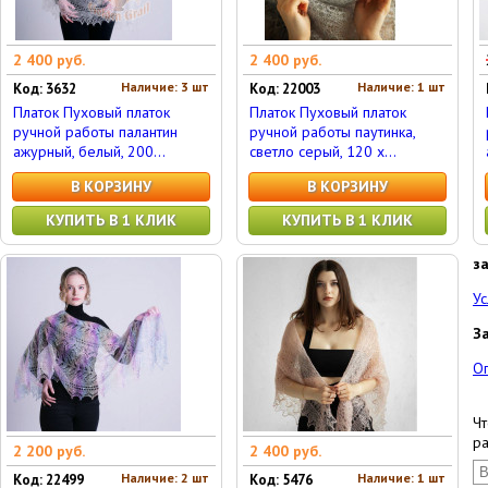
2 400 руб.
2 400 руб.
Наличие: 3 шт
Наличие: 1 шт
Код: 3632
Код: 22003
Платок Пуховый платок
Платок Пуховый платок
ручной работы палантин
ручной работы паутинка,
ажурный, белый, 200...
светло серый, 120 x...
В КОРЗИНУ
В КОРЗИНУ
КУПИТЬ В 1 КЛИК
КУПИТЬ В 1 КЛИК
з
Ус
З
О
Чт
ра
2 200 руб.
2 400 руб.
Наличие: 2 шт
Наличие: 1 шт
Код: 22499
Код: 5476