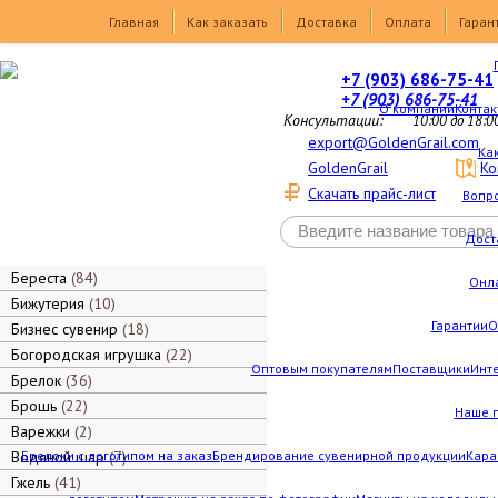
Товары
Главная
Как заказать
Доставка
Оплата
Гаран
+7 (903) 686-75-41
+7 (903) 686-75-41
О компании
Контак
Консультации:
10:00 до 18:0
export@GoldenGrail.com
Как
GoldenGrail
Ко
Скачать прайс-лист
Вопро
Дост
Береста
84
Онл
Бижутерия
10
Гарантии
О
Бизнес сувенир
18
Богородская игрушка
22
Оптовым покупателям
Поставщики
Инт
Брелок
36
Брошь
22
Наше 
Варежки
2
Водяной шар
Брелоки с логотипом на заказ
7
Брендирование сувенирной продукции
Кара
Гжель
41