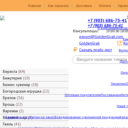
Товары
Главная
Как заказать
Доставка
Оплата
Гаран
+7 (903) 686-75-41
+7 (903) 686-75-41
О компании
Контак
Консультации:
10:00 до 18:0
export@GoldenGrail.com
Как
GoldenGrail
Ко
Скачать прайс-лист
Вопро
Дост
Береста
84
Онл
Бижутерия
10
Гарантии
О
Бизнес сувенир
18
Богородская игрушка
22
Оптовым покупателям
Поставщики
Инт
Брелок
36
Брошь
22
Наше 
Варежки
2
Водяной шар
Брелоки с логотипом на заказ
7
Брендирование сувенирной продукции
Кара
Гжель
41