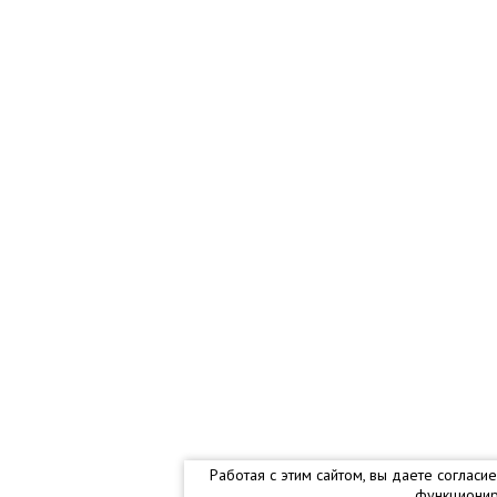
Работая с этим сайтом, вы даете соглас
функционир