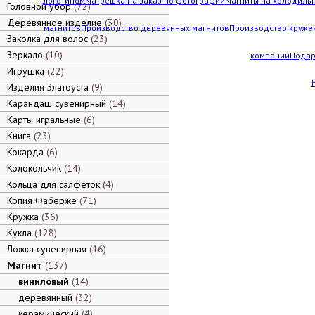
логотипом
Матрешка на заказ по фотографии
Магниты на холодильн
Головной убор
72
Деревянное изделие
30
магнитов
Производство деревянных магнитов
Производство кружек
Заколка для волос
23
Зеркало
10
компании
Подар
Игрушка
22
Изделия Златоуста
9
Карандаш сувенирный
14
Карты игральные
6
Книга
23
Кокарда
6
Колокольчик
14
Кольца для салфеток
4
Копия Фаберже
71
Кружка
36
Кукла
128
Ложка сувенирная
16
Магнит
137
виниловый
14
деревянный
32
керамический
4