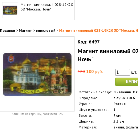
Магнит виниловый 028-19K20
3D "Москва. Ночь"
Подарки
>
Магнит
>
виниловый
>
Магнит виниловый 028-19K20 3D "Москва. 
Код:
6497
Магнит виниловый 02
Ночь"
120
100
руб.
шт.
КУПИ
Остаток на складе:
В наличии. От
В продаже:
с 29.07.2016
Страна:
Россия
Штук в упаковке:
1
Кликните на картинку, чтобы увеличить
Высота:
7 см
Ширина:
5,5 см
Материал:
винил, фольга