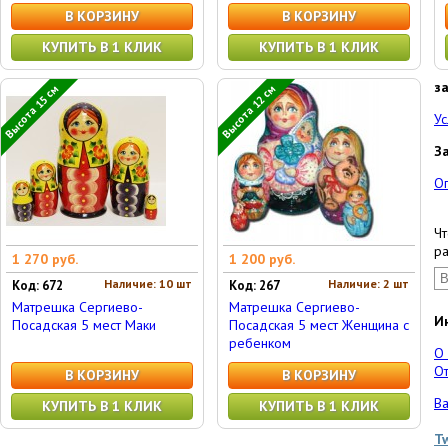
В КОРЗИНУ
В КОРЗИНУ
КУПИТЬ В 1 КЛИК
КУПИТЬ В 1 КЛИК
з
Высота 15 см
Высота 12 см
Ус
З
О
Чт
ра
1 270 руб.
1 200 руб.
Наличие: 10 шт
Наличие: 2 шт
Код: 672
Код: 267
Матрешка Сергиево-
Матрешка Сергиево-
И
Посадская 5 мест Маки
Посадская 5 мест Женщина с
ребенком
О
От
В КОРЗИНУ
В КОРЗИНУ
Ва
КУПИТЬ В 1 КЛИК
КУПИТЬ В 1 КЛИК
T