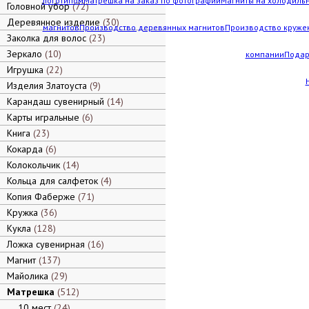
логотипом
Матрешка на заказ по фотографии
Магниты на холодильн
Головной убор
72
Деревянное изделие
30
магнитов
Производство деревянных магнитов
Производство кружек
Заколка для волос
23
Зеркало
10
компании
Подар
Игрушка
22
Изделия Златоуста
9
Карандаш сувенирный
14
Карты игральные
6
Книга
23
Кокарда
6
Колокольчик
14
Кольца для салфеток
4
Копия Фаберже
71
Кружка
36
Кукла
128
Ложка сувенирная
16
Магнит
137
Майолика
29
Матрешка
512
10 мест
24