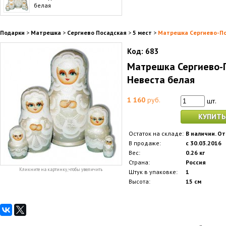
белая
Подарки
>
Матрешка
>
Сергиево Посадская
>
5 мест
>
Матрешка Сергиево-По
Код:
683
Матрешка Сергиево-П
Невеста белая
1 160
руб.
шт.
КУПИТЬ
Остаток на складе:
В наличии. От
В продаже:
с 30.03.2016
Вес:
0.26 кг
Страна:
Россия
Кликните на картинку, чтобы увеличить
Штук в упаковке:
1
Высота:
15 см