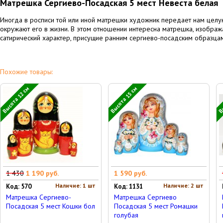
Матрешка Сергиево-Посадская 5 мест Невеста белая
Иногда в росписи той или иной матрешки художник передает нам целу
окружают его в жизни. В этом отношении интересна матрешка, изобража
сатирический характер, присущие ранним сергиево-посадским образца
Похожие товары:
Высота 12 см
Высота 15 см
Вы
1 430
1 190 руб.
1 590 руб.
Наличие: 1 шт
Наличие: 2 шт
Код: 570
Код: 1131
Матрешка Сергиево-
Матрешка Сергиево
Посадская 5 мест Кошки бол
Посадская 5 мест Ромашки
голубая