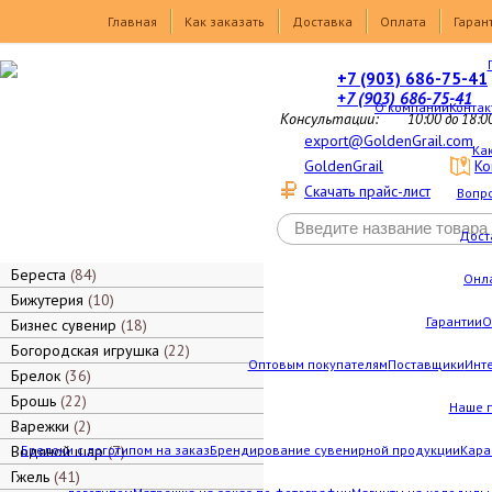
Товары
Главная
Как заказать
Доставка
Оплата
Гаран
+7 (903) 686-75-41
+7 (903) 686-75-41
О компании
Контак
Консультации:
10:00 до 18:0
export@GoldenGrail.com
Как
GoldenGrail
Ко
Скачать прайс-лист
Вопро
Дост
Береста
84
Онл
Бижутерия
10
Гарантии
О
Бизнес сувенир
18
Богородская игрушка
22
Оптовым покупателям
Поставщики
Инт
Брелок
36
Брошь
22
Наше 
Варежки
2
Водяной шар
Брелоки с логотипом на заказ
7
Брендирование сувенирной продукции
Кара
Гжель
41