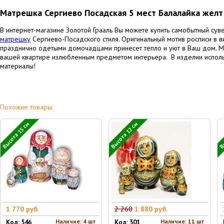
Матрешка Сергиево Посадская 5 мест Балалайка желт
В интернет-магазине Золотой Грааль Вы можете купить самобытный сув
матрешку
Сергиево-Посадского стиля. Оригинальный мотив росписи в в
празднично одетыми домочадцами принесет тепло и уют в Ваш дом. Мы
вашей квартире излюбленным предметом интерьера. В изделии использ
материалы!
Похожие товары:
Высота 15 см
Высота 12 см
Вы
1 770 руб.
2 260
1 880 руб.
Наличие: 4 шт
Наличие: 11 шт
Код: 546
Код: 301