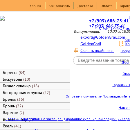
Товары
Главная
Как заказать
Доставка
Оплата
Гаран
+7 (903) 686-75-41
+7 (903) 686-75-41
О компании
Контак
Консультации:
10:00 до 18:0
export@GoldenGrail.com
Как
GoldenGrail
Ко
Скачать прайс-лист
Вопро
Дост
Береста
84
Онл
Бижутерия
10
Гарантии
О
Бизнес сувенир
18
Богородская игрушка
22
Оптовым покупателям
Поставщики
Инт
Брелок
36
Брошь
22
Наше 
Варежки
2
Водяной шар
Брелоки с логотипом на заказ
7
Брендирование сувенирной продукции
Кара
Гжель
41