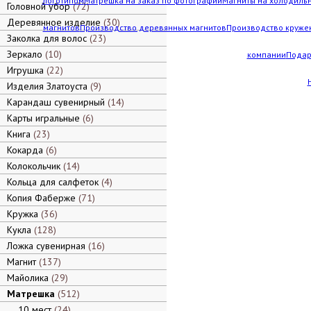
логотипом
Матрешка на заказ по фотографии
Магниты на холодильн
Головной убор
72
Деревянное изделие
30
магнитов
Производство деревянных магнитов
Производство кружек
Заколка для волос
23
Зеркало
10
компании
Подар
Игрушка
22
Изделия Златоуста
9
Карандаш сувенирный
14
Карты игральные
6
Книга
23
Кокарда
6
Колокольчик
14
Кольца для салфеток
4
Копия Фаберже
71
Кружка
36
Кукла
128
Ложка сувенирная
16
Магнит
137
Майолика
29
Матрешка
512
10 мест
24