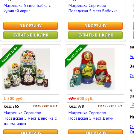
Матрешка 5 мест Бабка с
Матрешка Сергиево-
курицей акрил
Посадская 5 мест Бабочка
В КОРЗИНУ
В КОРЗИНУ
КУПИТЬ В 1 КЛИК
КУПИТЬ В 1 КЛИК
з
Высота 12 см
Высота 9 см
Ус
З
О
Чт
ра
1 200 руб.
720
600 руб.
Наличие: 4 шт
Наличие: 5 шт
Код: 265
Код: 978
Матрешка Сергиево
Матрешка Сергиево-
И
Посадская 5 мест Девочка с
Посадская 5 мест Детки
далматином
О
От
В КОРЗИНУ
В КОРЗИНУ