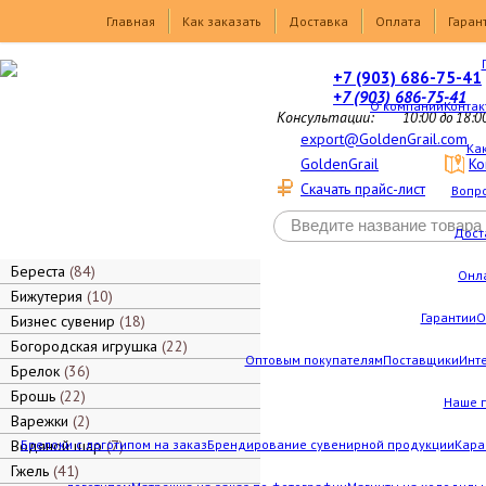
Товары
Главная
Как заказать
Доставка
Оплата
Гаран
+7 (903) 686-75-41
+7 (903) 686-75-41
О компании
Контак
Консультации:
10:00 до 18:0
export@GoldenGrail.com
Как
GoldenGrail
Ко
Скачать прайс-лист
Вопро
Дост
Береста
84
Онл
Бижутерия
10
Гарантии
О
Бизнес сувенир
18
Богородская игрушка
22
Оптовым покупателям
Поставщики
Инт
Брелок
36
Брошь
22
Наше 
Варежки
2
Водяной шар
Брелоки с логотипом на заказ
7
Брендирование сувенирной продукции
Кара
Гжель
41