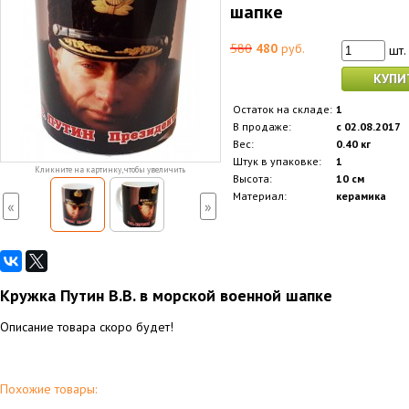
шапке
580
480
руб.
шт.
КУПИ
Остаток на складе:
1
В продаже:
с 02.08.2017
Вес:
0.40 кг
Штук в упаковке:
1
Кликните на картинку, чтобы увеличить
Высота:
10 см
Материал:
керамика
«
»
Кружка Путин В.В. в морской военной шапке
Описание товара скоро будет!
Похожие товары: