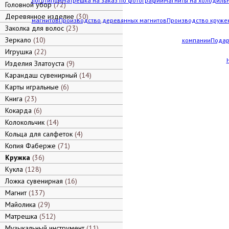
логотипом
Матрешка на заказ по фотографии
Магниты на холодильн
Головной убор
72
Деревянное изделие
30
магнитов
Производство деревянных магнитов
Производство кружек
Заколка для волос
23
Зеркало
10
компании
Подар
Игрушка
22
Изделия Златоуста
9
Карандаш сувенирный
14
Карты игральные
6
Книга
23
Кокарда
6
Колокольчик
14
Кольца для салфеток
4
Копия Фаберже
71
Кружка
36
Кукла
128
Ложка сувенирная
16
Магнит
137
Майолика
29
Матрешка
512
Музыкальный инструмент
11