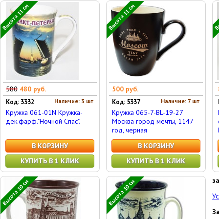
Высота 11 см
Высота 11 см
Вы
580
480 руб.
500 руб.
Наличие: 3 шт
Наличие: 7 шт
Код: 3332
Код: 5337
Кружка 061-01N Кружка-
Кружка 065-7-BL-19-27
дек.фарф."Ночной Спас".
Москва город мечты, 1147
год, черная
В КОРЗИНУ
В КОРЗИНУ
КУПИТЬ В 1 КЛИК
КУПИТЬ В 1 КЛИК
з
Высота 10 см
Высота 10 см
Ус
З