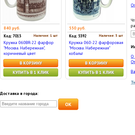
О
Чт
ра
840 руб.
550 руб.
Наличие: 1 шт
Наличие: 5 шт
Код: 7013
Код: 5392
Кружка 060BR-22 фарфор
Кружка 060-22 фарфоровая
И
"Москва. Набережная",
"Москва. Набережная"
коричневый цвет
кобальт
О
От
В КОРЗИНУ
В КОРЗИНУ
Ва
КУПИТЬ В 1 КЛИК
КУПИТЬ В 1 КЛИК
T
Доставка в города:
OK