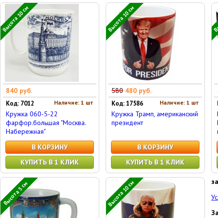
Высота 10 см
Высота 10 см
Вы
840 руб.
580
480 руб.
Наличие: 1 шт
Наличие: 1 шт
Код: 7012
Код: 17586
Кружка 060-5-22
Кружка Трамп, американский
фарфор.большая "Москва.
президент
Набережная"
В КОРЗИНУ
В КОРЗИНУ
КУПИТЬ В 1 КЛИК
КУПИТЬ В 1 КЛИК
з
Высота 10 см
Высота 5 см
Ус
З