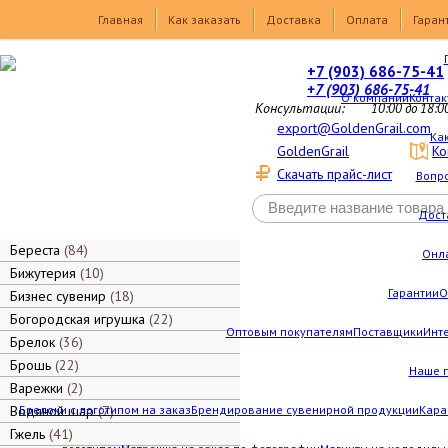
Товары
Главная
Как заказать
Доставка
Оплата
Гаран
+7 (903) 686-75-41
+7 (903) 686-75-41
О компании
Контак
Консультации:
10:00 до 18:0
export@GoldenGrail.com
Как
GoldenGrail
Ко
Скачать прайс-лист
Вопро
Дост
Береста
84
Онл
Бижутерия
10
Гарантии
О
Бизнес сувенир
18
Богородская игрушка
22
Оптовым покупателям
Поставщики
Инт
Брелок
36
Брошь
22
Наше 
Варежки
2
Водяной шар
Брелоки с логотипом на заказ
7
Брендирование сувенирной продукции
Кара
Гжель
41