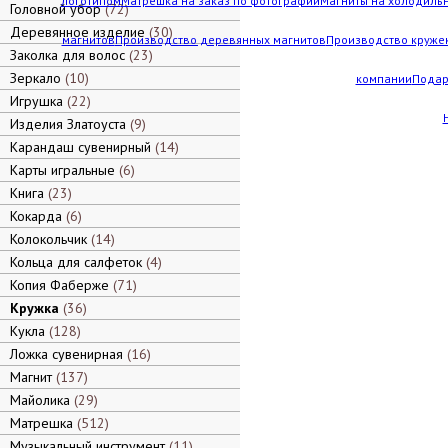
логотипом
Матрешка на заказ по фотографии
Магниты на холодильн
Головной убор
72
Деревянное изделие
30
магнитов
Производство деревянных магнитов
Производство кружек
Заколка для волос
23
Зеркало
10
компании
Подар
Игрушка
22
Изделия Златоуста
9
Карандаш сувенирный
14
Карты игральные
6
Книга
23
Кокарда
6
Колокольчик
14
Кольца для салфеток
4
Копия Фаберже
71
Кружка
36
Кукла
128
Ложка сувенирная
16
Магнит
137
Майолика
29
Матрешка
512
Музыкальный инструмент
11