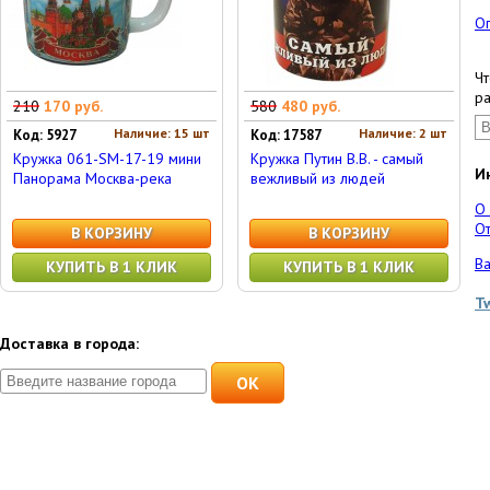
О
Чт
ра
210
170 руб.
580
480 руб.
Наличие: 15 шт
Наличие: 2 шт
Код: 5927
Код: 17587
Кружка 061-SM-17-19 мини
Кружка Путин В.В. - самый
И
Панорама Москва-река
вежливый из людей
О
От
В КОРЗИНУ
В КОРЗИНУ
Ва
КУПИТЬ В 1 КЛИК
КУПИТЬ В 1 КЛИК
T
Доставка в города:
OK