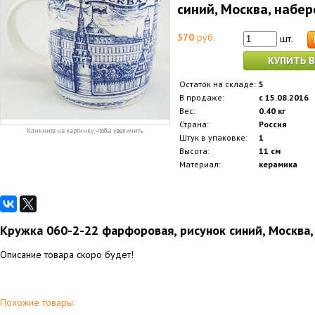
синий, Москва, набе
570
руб.
шт.
КУПИТЬ В
Остаток на складе:
5
В продаже:
с 15.08.2016
Вес:
0.40 кг
Страна:
Россия
Кликните на картинку, чтобы увеличить
Штук в упаковке:
1
Высота:
11 см
Материал:
керамика
Кружка 060-2-22 фарфоровая, рисунок синий, Москва
Описание товара скоро будет!
Похожие товары: